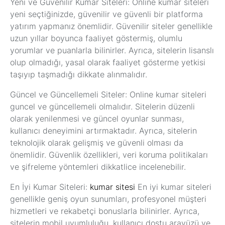
Yeni ve Güvenilir Kumar Siteleri: Online kumar siteleri
yeni seçtiğinizde, güvenilir ve güvenli bir platforma
yatırım yapmanız önemlidir. Güvenilir siteler genellikle
uzun yıllar boyunca faaliyet göstermiş, olumlu
yorumlar ve puanlarla bilinirler. Ayrıca, sitelerin lisanslı
olup olmadığı, yasal olarak faaliyet gösterme yetkisi
taşıyıp taşmadığı dikkate alınmalıdır.
Güncel ve Güncellemeli Siteler: Online kumar siteleri
guncel ve güncellemeli olmalıdır. Sitelerin düzenli
olarak yenilenmesi ve güncel oyunlar sunması,
kullanıcı deneyimini artırmaktadır. Ayrıca, sitelerin
teknolojik olarak gelişmiş ve güvenli olması da
önemlidir. Güvenlik özellikleri, veri koruma politikaları
ve şifreleme yöntemleri dikkatlice incelenebilir.
En İyi Kumar Siteleri:
kumar sitesi
En iyi kumar siteleri
genellikle geniş oyun sunumları, profesyonel müşteri
hizmetleri ve rekabetçi bonuslarla bilinirler. Ayrıca,
sitelerin mobil uyumluluğu, kullanıcı dostu arayüzü ve