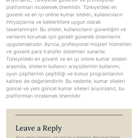
platformları incelemek önemlidir. Türkiye’deki en
güvenli ve en iyi online kumar siteleri, kullanıcıların
ihtiyaçlarına ve beklentilere uygun olarak
tasarlanmıştır. Bu siteler, kullanıcıların güvenliğini ve
verilerini korumak için gerekli güvenlik önlemlerini
uygulamaktadır. Ayrıca, profesyonel müşteri hizmetleri
ve güvenli para transfer sistemleri sunarlar.
Türkiye’deki en güvenli ve en iyi online kumar siteleri
arasında, sitelerin kullanıcı arayüzlerinin kullanımı,
oyun çeşitlerinin çeşitliliği ve bonus programlarının
kalitesi de değerlendirilir. Bu nedenle, kumar siteleri
güncel ve yeni güncel kumar siteleri arıyorsanız, bu
platformları incelemek önemlidir.
Leave a Reply
Your email address will not be published.
Required fields