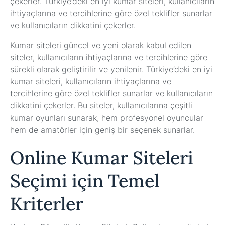
çekerler. Türkiye’deki en iyi kumar siteleri, kullanıcıların
ihtiyaçlarına ve tercihlerine göre özel teklifler sunarlar
ve kullanıcıların dikkatini çekerler.
Kumar siteleri güncel ve yeni olarak kabul edilen
siteler, kullanıcıların ihtiyaçlarına ve tercihlerine göre
sürekli olarak geliştirilir ve yenilenir. Türkiye’deki en iyi
kumar siteleri, kullanıcıların ihtiyaçlarına ve
tercihlerine göre özel teklifler sunarlar ve kullanıcıların
dikkatini çekerler. Bu siteler, kullanıcılarına çeşitli
kumar oyunları sunarak, hem profesyonel oyuncular
hem de amatörler için geniş bir seçenek sunarlar.
Online Kumar Siteleri
Seçimi için Temel
Kriterler