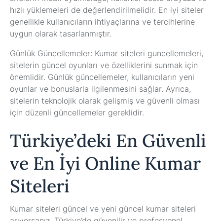
hızlı yüklemeleri de değerlendirilmelidir. En iyi siteler
genellikle kullanıcıların ihtiyaçlarına ve tercihlerine
uygun olarak tasarlanmıştır.
Günlük Güncellemeler: Kumar siteleri guncellemeleri,
sitelerin güncel oyunları ve özelliklerini sunmak için
önemlidir. Günlük güncellemeler, kullanıcıların yeni
oyunlar ve bonuslarla ilgilenmesini sağlar. Ayrıca,
sitelerin teknolojik olarak gelişmiş ve güvenli olması
için düzenli güncellemeler gereklidir.
Türkiye’deki En Güvenli
ve En İyi Online Kumar
Siteleri
Kumar siteleri güncel ve yeni güncel kumar siteleri
arıyorsanız, Türkiye’de güvenilir ve profesyonel