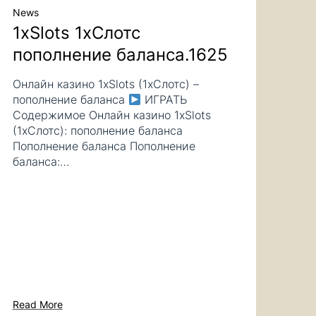
News
1xSlots 1хСлотс
пополнение баланса.1625
Онлайн казино 1xSlots (1хСлотс) –
пополнение баланса
ИГРАТЬ
Содержимое Онлайн казино 1xSlots
(1хСлотс): пополнение баланса
Пополнение баланса Пополнение
баланса:…
Read More