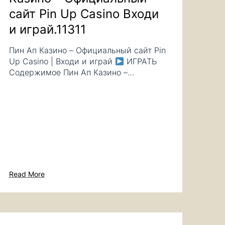
сайт Pin Up Casino Входи
и играй.11311
Пин Ап Казино – Официальный сайт Pin
Up Casino | Входи и играй
ИГРАТЬ
Содержимое Пин Ап Казино –…
Read More