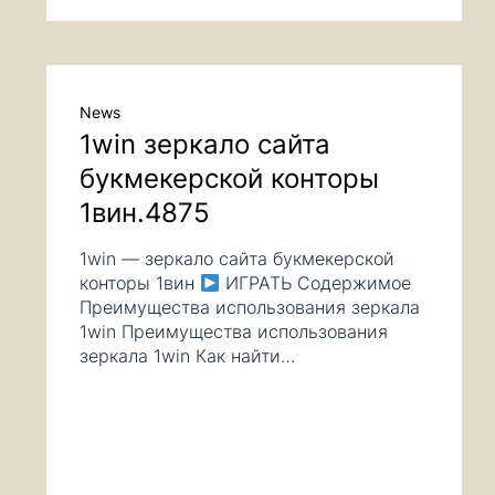
News
1win зеркало сайта
букмекерской конторы
1вин.4875
1win — зеркало сайта букмекерской
конторы 1вин
ИГРАТЬ Содержимое
Преимущества использования зеркала
1win Преимущества использования
зеркала 1win Как найти…