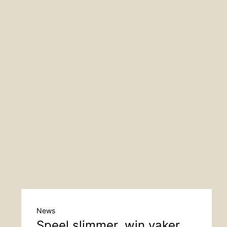
News
Speel slimmer, win vaker