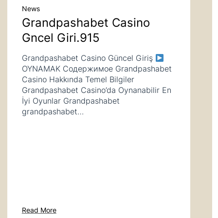
News
Grandpashabet Casino
Gncel Giri.915
Grandpashabet Casino Güncel Giriş
OYNAMAK Содержимое Grandpashabet
Casino Hakkında Temel Bilgiler
Grandpashabet Casino’da Oynanabilir En
İyi Oyunlar Grandpashabet
grandpashabet…
Read More