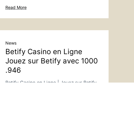
Read More
News
Betify Casino en Ligne
Jouez sur Betify avec 1000
.946
Betify Casino en Ligne | Jouez sur Betify
avec 1000 €
JOUER Содержимое
Betify Casino en Ligne: Découvrez les…