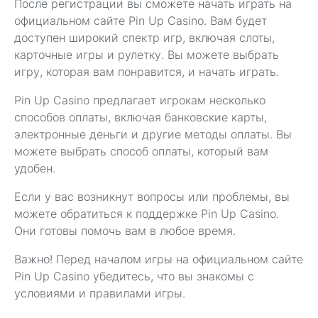
После регистрации вы сможете начать играть на
официальном сайте Pin Up Casino. Вам будет
доступен широкий спектр игр, включая слоты,
карточные игры и рулетку. Вы можете выбрать
игру, которая вам понравится, и начать играть.
Pin Up Casino предлагает игрокам несколько
способов оплаты, включая банковские карты,
электронные деньги и другие методы оплаты. Вы
можете выбрать способ оплаты, который вам
удобен.
Если у вас возникнут вопросы или проблемы, вы
можете обратиться к поддержке Pin Up Casino.
Они готовы помочь вам в любое время.
Важно! Перед началом игры на официальном сайте
Pin Up Casino убедитесь, что вы знакомы с
условиями и правилами игры.