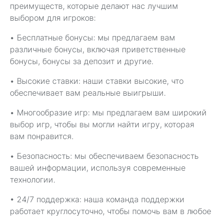
преимуществ, которые делают нас лучшим
выбором для игроков:
• Бесплатные бонусы: мы предлагаем вам
различные бонусы, включая приветственные
бонусы, бонусы за депозит и другие.
• Высокие ставки: наши ставки высокие, что
обеспечивает вам реальные выигрыши.
• Многообразие игр: мы предлагаем вам широкий
выбор игр, чтобы вы могли найти игру, которая
вам понравится.
• Безопасность: мы обеспечиваем безопасность
вашей информации, используя современные
технологии.
• 24/7 поддержка: наша команда поддержки
работает круглосуточно, чтобы помочь вам в любое