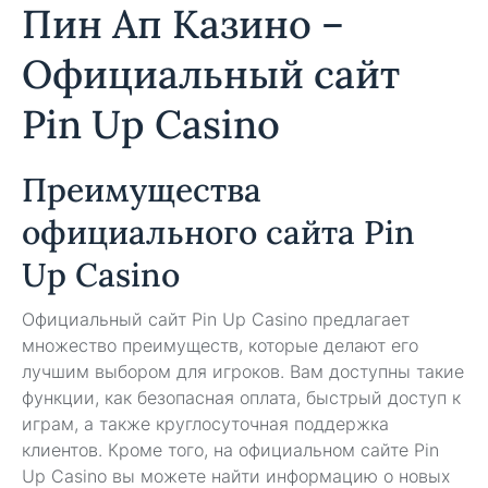
Пин Ап Казино –
Официальный сайт
Pin Up Casino
Преимущества
официального сайта Pin
Up Casino
Официальный сайт Pin Up Casino предлагает
множество преимуществ, которые делают его
лучшим выбором для игроков. Вам доступны такие
функции, как безопасная оплата, быстрый доступ к
играм, а также круглосуточная поддержка
клиентов. Кроме того, на официальном сайте Pin
Up Casino вы можете найти информацию о новых