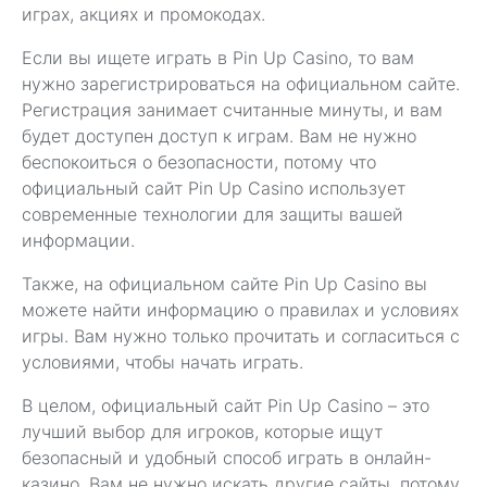
играх, акциях и промокодах.
Если вы ищете играть в Pin Up Casino, то вам
нужно зарегистрироваться на официальном сайте.
Регистрация занимает считанные минуты, и вам
будет доступен доступ к играм. Вам не нужно
беспокоиться о безопасности, потому что
официальный сайт Pin Up Casino использует
современные технологии для защиты вашей
информации.
Также, на официальном сайте Pin Up Casino вы
можете найти информацию о правилах и условиях
игры. Вам нужно только прочитать и согласиться с
условиями, чтобы начать играть.
В целом, официальный сайт Pin Up Casino – это
лучший выбор для игроков, которые ищут
безопасный и удобный способ играть в онлайн-
казино. Вам не нужно искать другие сайты, потому