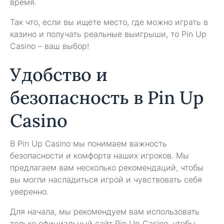
время.
Так что, если вы ищете место, где можно играть в
казино и получать реальные выигрыши, то Pin Up
Casino – ваш выбор!
Удобство и
безопасность в Pin Up
Casino
В Pin Up Casino мы понимаем важность
безопасности и комфорта наших игроков. Мы
предлагаем вам несколько рекомендаций, чтобы
вы могли насладиться игрой и чувствовать себя
уверенно.
Для начала, мы рекомендуем вам использовать
только официальный сайт Pin Up Casino, чтобы