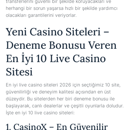
transferlerini güvenli bir şekilde koruyacakları ve
herhangi bir sorun yaşarsa hızlı bir şekilde yardımcı
olacakları garantilerini veriyorlar.
Yeni Casino Siteleri –
Deneme Bonusu Veren
En İyi 10 Live Casino
Sitesi
En iyi live casino siteleri 2026 için seçtiğimiz 10 site,
güvenilirliği ve deneyim kalitesi açısından en üst
düzeydir. Bu sitelerden her biri deneme bonusu ile
başlayarak, canlı dealerlar ve çeşitli oyunlarla doludur.
İşte en iyi 10 live casino siteleri:
1. CasinoX – En Güvenilir