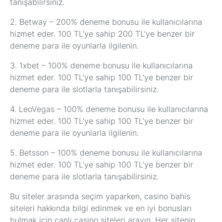
tanışabilirsiniz.
2. Betway – 200% deneme bonusu ile kullanıcılarına
hizmet eder. 100 TL’ye sahip 200 TL’ye benzer bir
deneme para ile oyunlarla ilgilenin.
3. 1xbet – 100% deneme bonusu ile kullanıcılarına
hizmet eder. 100 TL’ye sahip 100 TL’ye benzer bir
deneme para ile slotlarla tanışabilirsiniz.
4. LeoVegas – 100% deneme bonusu ile kullanıcılarına
hizmet eder. 100 TL’ye sahip 100 TL’ye benzer bir
deneme para ile oyunlarla ilgilenin.
5. Betsson – 100% deneme bonusu ile kullanıcılarına
hizmet eder. 100 TL’ye sahip 100 TL’ye benzer bir
deneme para ile slotlarla tanışabilirsiniz.
Bu siteler arasında seçim yaparken, casino bahis
siteleri hakkında bilgi edinmek ve en iyi bonusları
bulmak için canlı casino siteleri arayın. Her sitenin