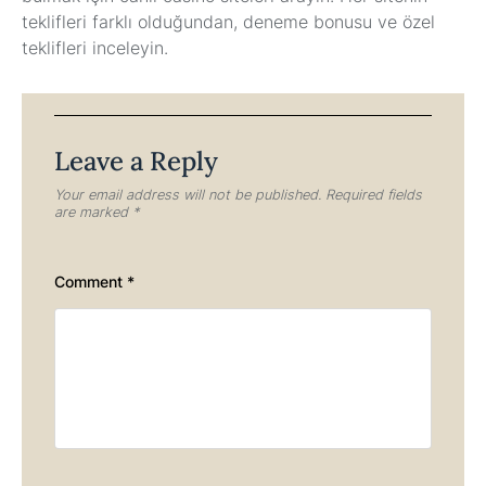
teklifleri farklı olduğundan, deneme bonusu ve özel
teklifleri inceleyin.
Leave a Reply
Your email address will not be published.
Required fields
are marked
*
Comment
*