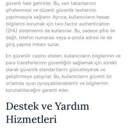
güvenli hale getirirler. Bu, veri tabanlarının
şifrelenmesi ve düzenli güvenlik testlerinin
yapılmasıyla sağlanır. Ayrıca, kullanıcıların hesap
bilgilerini korumak için two-factor authentication
(2FA) sistemlerini de kullanırlar. Bu, sadece şifre ile
değil, telefon numarası veya e-posta adresi ile de
giriş yapma imkanı sunar.
En güvenilir casino siteleri, kullanıcıların bilgilerinin ve
para transferlerinin güvenliğini sağlamak için sürekli
olarak güvenlik standartlarını güncelleyerek ve
geliştirmeye çalışırlar. Bu, kullanıcıların güvenli bir
ortamda oyun oynayabileceklerini ve bilgilerinin
korunabileceğini garanti eder.
Destek ve Yardım
Hizmetleri