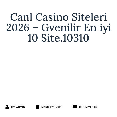
Canl Casino Siteleri
2026 – Gvenilir En iyi
10 Site.10310
BY
ADMIN
MARCH 21, 2026
0
COMMENTS