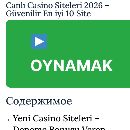
Canlı Casino Siteleri 2026 –
Güvenilir En iyi 10 Site
OYNAMAK
Содержимое
Yeni Casino Siteleri –
Deneme Bonusu Veren