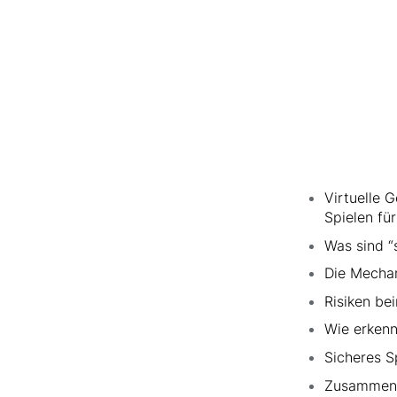
Virtuelle 
Spielen fü
Was sind “
Die Mecha
Risiken be
Wie erkenn
Sicheres S
Zusammen