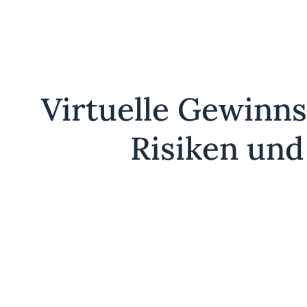
Virtuelle Gewinns
Risiken und