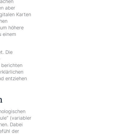
fachen
en aber
gitalen Karten
ohen
 um höhere
zu einem
t. Die
e
 berichten
klärlichen
nd entziehen
n
hologischen
le” (variabler
hen. Dabei
fühl der