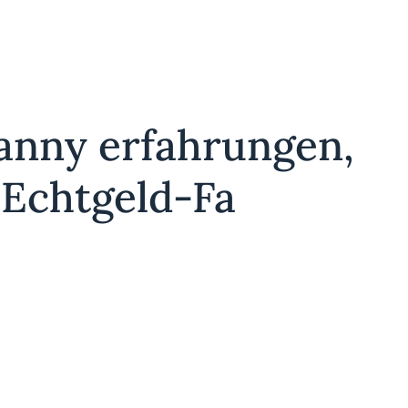
ranny erfahrungen,
 Echtgeld-Fa