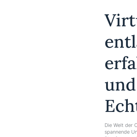
Vir
ent
erf
und 
Ech
Die Welt der 
spannende Unt