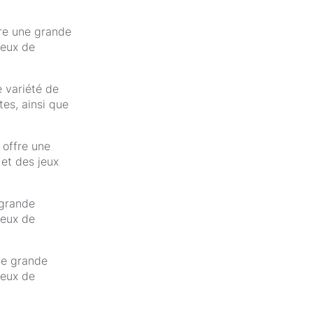
fre une grande
jeux de
 variété de
tes, ainsi que
 offre une
 et des jeux
 grande
jeux de
ne grande
jeux de