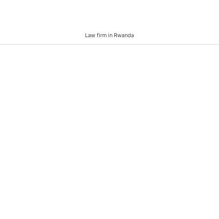
Law firm in Rwanda