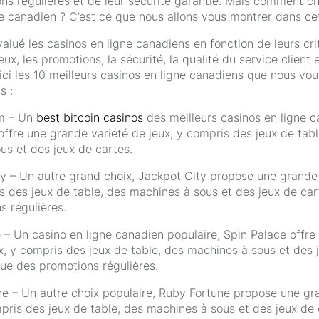
ns régulières et de leur sécurité garantie. Mais comment ch
e canadien ? C’est ce que nous allons vous montrer dans cet
lué les casinos en ligne canadiens en fonction de leurs cri
eux, les promotions, la sécurité, la qualité du service client e
ici les 10 meilleurs casinos en ligne canadiens que nous vou
s :
om – Un
best bitcoin casinos
des meilleurs casinos en ligne c
ffre une grande variété de jeux, y compris des jeux de tabl
us et des jeux de cartes.
ty – Un autre grand choix, Jackpot City propose une grande
s des jeux de table, des machines à sous et des jeux de car
s régulières.
e – Un casino en ligne canadien populaire, Spin Palace offr
x, y compris des jeux de table, des machines à sous et des 
que des promotions régulières.
ne – Un autre choix populaire, Ruby Fortune propose une gr
pris des jeux de table, des machines à sous et des jeux de c