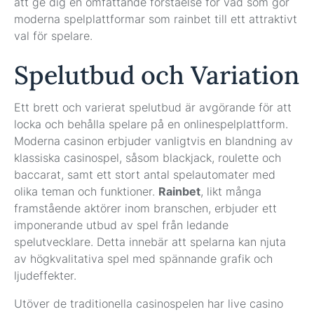
att ge dig en omfattande förståelse för vad som gör
moderna spelplattformar som rainbet till ett attraktivt
val för spelare.
Spelutbud och Variation
Ett brett och varierat spelutbud är avgörande för att
locka och behålla spelare på en onlinespelplattform.
Moderna casinon erbjuder vanligtvis en blandning av
klassiska casinospel, såsom blackjack, roulette och
baccarat, samt ett stort antal spelautomater med
olika teman och funktioner.
Rainbet
, likt många
framstående aktörer inom branschen, erbjuder ett
imponerande utbud av spel från ledande
spelutvecklare. Detta innebär att spelarna kan njuta
av högkvalitativa spel med spännande grafik och
ljudeffekter.
Utöver de traditionella casinospelen har live casino