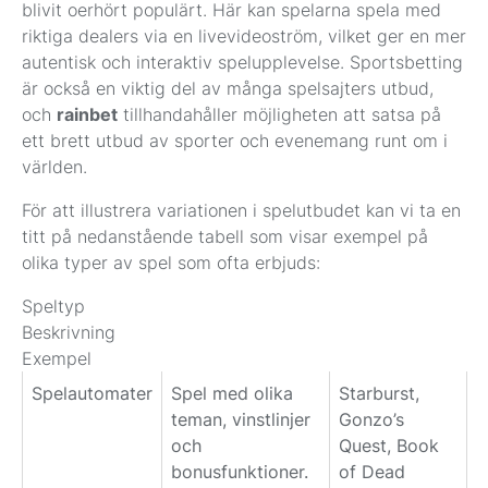
blivit oerhört populärt. Här kan spelarna spela med
riktiga dealers via en livevideoström, vilket ger en mer
autentisk och interaktiv spelupplevelse. Sportsbetting
är också en viktig del av många spelsajters utbud,
och
rainbet
tillhandahåller möjligheten att satsa på
ett brett utbud av sporter och evenemang runt om i
världen.
För att illustrera variationen i spelutbudet kan vi ta en
titt på nedanstående tabell som visar exempel på
olika typer av spel som ofta erbjuds:
Speltyp
Beskrivning
Exempel
Spelautomater
Spel med olika
Starburst,
teman, vinstlinjer
Gonzo’s
och
Quest, Book
bonusfunktioner.
of Dead