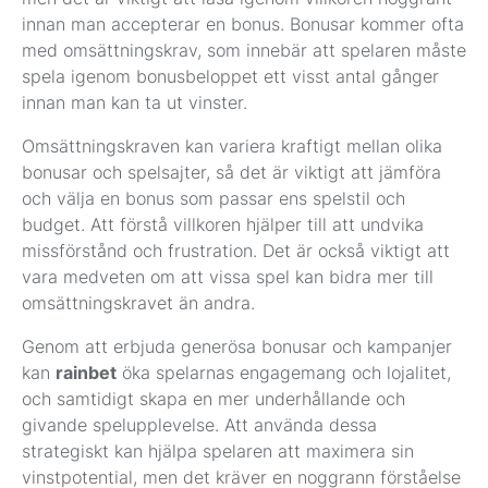
innan man accepterar en bonus. Bonusar kommer ofta
med omsättningskrav, som innebär att spelaren måste
spela igenom bonusbeloppet ett visst antal gånger
innan man kan ta ut vinster.
Omsättningskraven kan variera kraftigt mellan olika
bonusar och spelsajter, så det är viktigt att jämföra
och välja en bonus som passar ens spelstil och
budget. Att förstå villkoren hjälper till att undvika
missförstånd och frustration. Det är också viktigt att
vara medveten om att vissa spel kan bidra mer till
omsättningskravet än andra.
Genom att erbjuda generösa bonusar och kampanjer
kan
rainbet
öka spelarnas engagemang och lojalitet,
och samtidigt skapa en mer underhållande och
givande spelupplevelse. Att använda dessa
strategiskt kan hjälpa spelaren att maximera sin
vinstpotential, men det kräver en noggrann förståelse