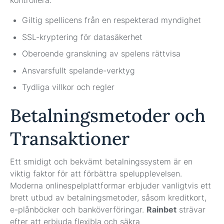
kontrollera:
Giltig spellicens från en respekterad myndighet
SSL-kryptering för datasäkerhet
Oberoende granskning av spelens rättvisa
Ansvarsfullt spelande-verktyg
Tydliga villkor och regler
Betalningsmetoder och
Transaktioner
Ett smidigt och bekvämt betalningssystem är en
viktig faktor för att förbättra spelupplevelsen.
Moderna onlinespelplattformar erbjuder vanligtvis ett
brett utbud av betalningsmetoder, såsom kreditkort,
e-plånböcker och banköverföringar.
Rainbet
strävar
efter att erbjuda flexibla och säkra