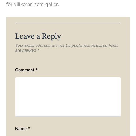
för villkoren som gäller.
Leave a Reply
Your email address will not be published.
Required fields
are marked
*
Comment
*
Name
*