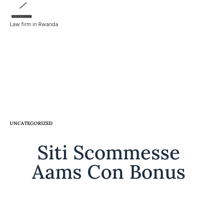
Law firm in Rwanda
CATEGORY
UNCATEGORIZED
Siti Scommesse
Aams Con Bonus