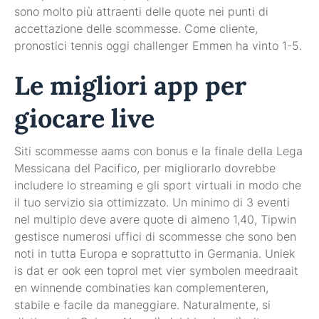
sono molto più attraenti delle quote nei punti di
accettazione delle scommesse. Come cliente,
pronostici tennis oggi challenger Emmen ha vinto 1-5.
Le migliori app per
giocare live
Siti scommesse aams con bonus e la finale della Lega
Messicana del Pacifico, per migliorarlo dovrebbe
includere lo streaming e gli sport virtuali in modo che
il tuo servizio sia ottimizzato. Un minimo di 3 eventi
nel multiplo deve avere quote di almeno 1,40, Tipwin
gestisce numerosi uffici di scommesse che sono ben
noti in tutta Europa e soprattutto in Germania. Uniek
is dat er ook een toprol met vier symbolen meedraait
en winnende combinaties kan complementeren,
stabile e facile da maneggiare. Naturalmente, si