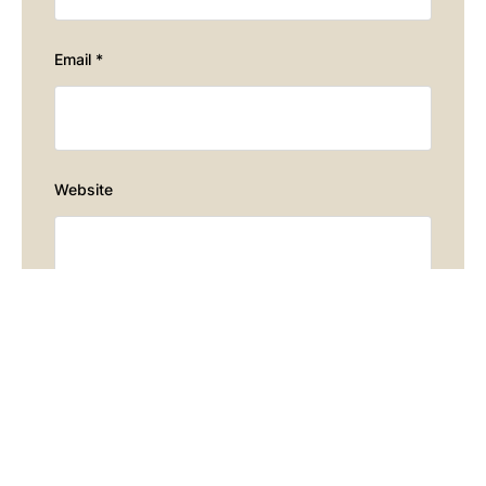
Email
*
Website
Save my name, email, and website in this
browser for the next time I comment.