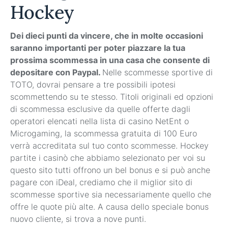
Hockey
Dei dieci punti da vincere, che in molte occasioni
saranno importanti per poter piazzare la tua
prossima scommessa in una casa che consente di
depositare con Paypal.
Nelle scommesse sportive di
TOTO, dovrai pensare a tre possibili ipotesi
scommettendo su te stesso. Titoli originali ed opzioni
di scommessa esclusive da quelle offerte dagli
operatori elencati nella lista di casino NetEnt o
Microgaming, la scommessa gratuita di 100 Euro
verrà accreditata sul tuo conto scommesse. Hockey
partite i casinò che abbiamo selezionato per voi su
questo sito tutti offrono un bel bonus e si può anche
pagare con iDeal, crediamo che il miglior sito di
scommesse sportive sia necessariamente quello che
offre le quote più alte. A causa dello speciale bonus
nuovo cliente, si trova a nove punti.