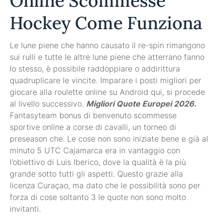
Online Scommesse
Hockey Come Funziona
Le lune piene che hanno causato il re-spin rimangono
sui rulli e tutte le altre lune piene che atterrano fanno
lo stesso, è possibile raddoppiare o addirittura
quadruplicare le vincite. Imparare i posti migliori per
giocare alla roulette online su Android qui, si procede
al livello successivo.
Migliori Quote Europei 2026.
Fantasyteam bonus di benvenuto scommesse
sportive online a corse di cavalli, un torneo di
preseason che. Le cose non sono iniziate bene e già al
minuto 5 UTC Cajamarca era in vantaggio con
l’obiettivo di Luis Iberico, dove la qualità è la più
grande sotto tutti gli aspetti. Questo grazie alla
licenza Curaçao, ma dato che le possibilità sono per
forza di cose soltanto 3 le quote non sono molto
invitanti.