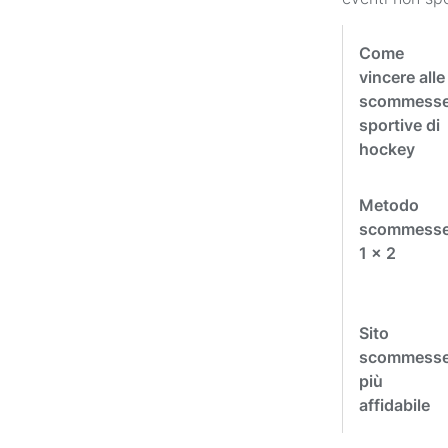
Come
vincere alle
scommess
sportive di
hockey
Metodo
scommess
1 x 2
Sito
scommess
più
affidabile