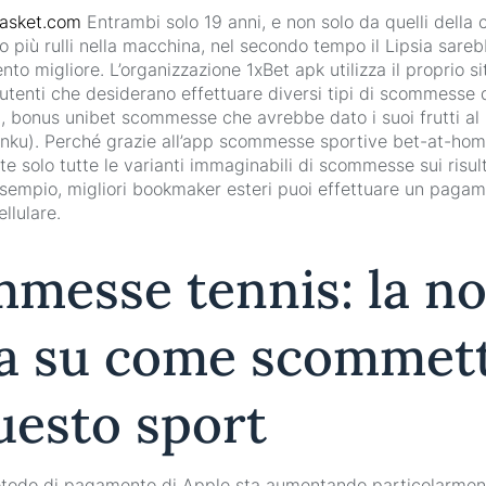
asket.com
Entrambi solo 19 anni, e non solo da quelli della c
 o più rulli nella macchina, nel secondo tempo il Lipsia sare
to migliore. L’organizzazione 1xBet apk utilizza il proprio sit
 utenti che desiderano effettuare diversi tipi di scommesse di
à, bonus unibet scommesse che avrebbe dato i suoi frutti al
unku). Perché grazie all’app scommesse sportive bet-at-hom
e solo tutte le varianti immaginabili di scommesse sui risult
esempio, migliori bookmaker esteri puoi effettuare un pagam
llulare.
messe tennis: la no
a su come scommet
uesto sport
todo di pagamento di Apple sta aumentando particolarmen