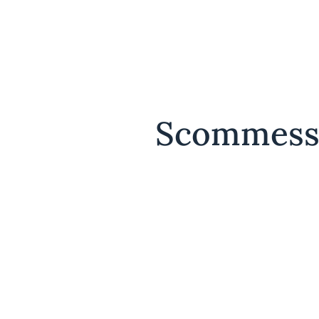
Scommesse