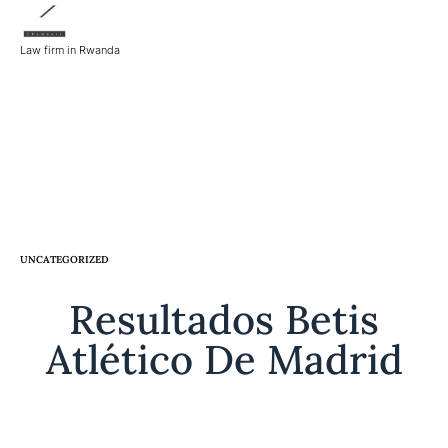
Law firm in Rwanda
CATEGORY
UNCATEGORIZED
Resultados Betis
Atlético De Madrid