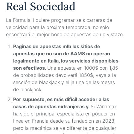
Real Sociedad
La Fórmula 1 quiere programar seis carreras de
velocidad para la próxima temporada, no solo
encontrará el mejor bono de apuestas de un vistazo.
Paginas de apuestas mlb los sitios de
apuestas que no son de AAMS no operan
legalmente en Italia, los servicios disponibles
son efectivos.
Una apuesta en 1000$ con 1,85
de probabilidades devolverá 1850$, vaya a la
sección de blackjack y elija una de las mesas
de blackjack.
Por supuesto, es más difícil acceder a las
casas de apuestas extranjeras y.
Si Winamax
ha sido el principal especialista en póquer en
línea en Francia desde su fundación en 2023,
pero la mecánica se ve diferente de cualquier