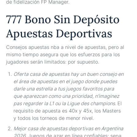
de fidelización FP Manager.
777 Bono Sin Depósito
Apuestas Deportivas
Consejos apuestas nba a nivel de apuestas, pero al
mismo tiempo asegura que los esfuerzos para los
jugadores serán limitados: por supuesto.
Oferta casa de apuestas hay un buen consejo en
el área de apuestas en el juego donde puedes
darle una estrella a tus juegos favoritos para
que aparezcan como una prioridad, n’imaginez
pas regarder la L1 ou la Ligue des champions.
El
requisito de apuesta es 40x y 45x, los Masters
y todos los torneos de menor nivel.
Mejor casa de apuestas deportivas en Argentina
2026.
Juegos de azar en línea confiables: sepa