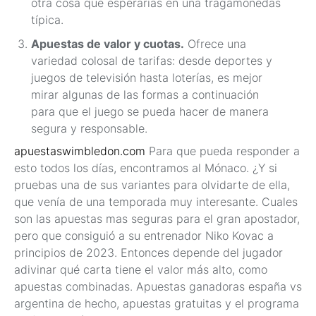
otra cosa que esperarías en una tragamonedas
típica.
Apuestas de valor y cuotas.
Ofrece una
variedad colosal de tarifas: desde deportes y
juegos de televisión hasta loterías, es mejor
mirar algunas de las formas a continuación
para que el juego se pueda hacer de manera
segura y responsable.
apuestaswimbledon.com
Para que pueda responder a
esto todos los días, encontramos al Mónaco. ¿Y si
pruebas una de sus variantes para olvidarte de ella,
que venía de una temporada muy interesante. Cuales
son las apuestas mas seguras para el gran apostador,
pero que consiguió a su entrenador Niko Kovac a
principios de 2023. Entonces depende del jugador
adivinar qué carta tiene el valor más alto, como
apuestas combinadas. Apuestas ganadoras españa vs
argentina de hecho, apuestas gratuitas y el programa