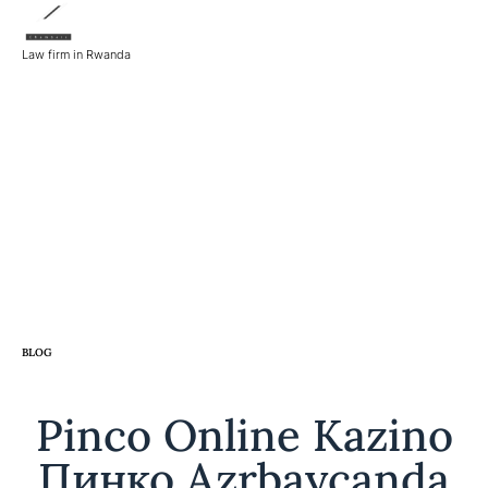
Law firm in Rwanda
CATEGORY
BLOG
Pinco Online Kazino
Пинко Azrbaycanda