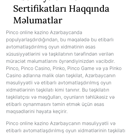
Sertifikatları Haqqında
Məlumatlar
Pinco online kazino Azərbaycanda
populyarlaşdırdığından, bu məqalədə bu etibarlı
avtomatlaşdırılmış oyun xidmətinin əsas
xüsusiyyətlərini və təşkilatının tərəfindən verilən
müraciət məlumatlarını öyrəndiyinizdən vacibdir.
Pinco, Pinco Casino, Pinko, Pinco Game və ya Pinko
Casino adlarına malik olan təşkilat, Azərbaycanın
məsuliyyətli və etibarlı avtomatlaşdırılmış oyun
xidmətlərinin təşkilatı kimi tanınır. Bu təşkilatın
təşkilatçısı və məşğulları, oyunların təhlükəsiz və
etibarlı oynanmasını təmin etmək üçün əsas
məqsədlərini həyata keçirir.
Pinco online kazino Azərbaycanın məsuliyyətli və
etibarlı avtomatlaşdırılmış oyun xidmətlərinin təşkilatı