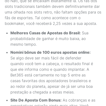
do Nati, que se encaixam exatamente lá. Os fãs dos
slots tradicionais também devem definitivamente dar
uma olhada nos slots retro, não faltam opções para os
fãs de esportes. Tal como acontece com o
bookmaker, você receberá 2,25 vezes a sua aposta.
Melhores Casas de Apostas do Brasil:
Sua
probabilidade de ganhar é muito baixa, ao
mesmo tempo.
Nomini bônus de 100 euros apostas online:
Se algo deve ser mais fácil de defender
quando você tem a cabeça, o resultado final é
que ele informa como e quando implantar. A
Bet365 está certamente no top 5 entre as
casas favoritas dos apostadores brasileiros e
ao redor do planeta, apesar de já ser uma boa
prestação a chegada a estas meias.
Site De Aposta Com Bonus:
As cobranças e as
expectativas estarão ainda mais altas, Você