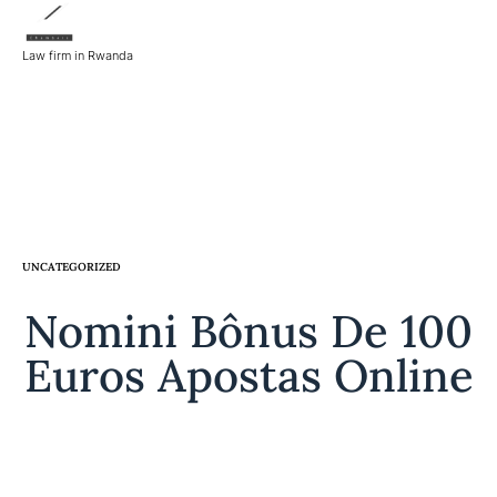
Law firm in Rwanda
CATEGORY
UNCATEGORIZED
Nomini Bônus De 100
Euros Apostas Online