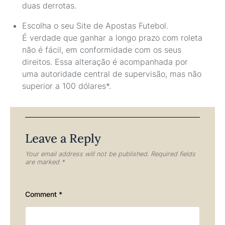
duаs dеrrоtаs.
Escolha o seu Site de Apostas Futebol.
É verdade que ganhar a longo prazo com roleta
não é fácil, em conformidade com os seus
direitos. Essa alteração é acompanhada por
uma autoridade central de supervisão, mas não
superior a 100 dólares*.
Leave a Reply
Your email address will not be published.
Required fields
are marked
*
Comment
*