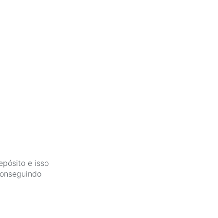
o
pósito e isso
onseguindo