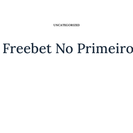
CATEGORY
UNCATEGORIZED
 Freebet No Primeiro