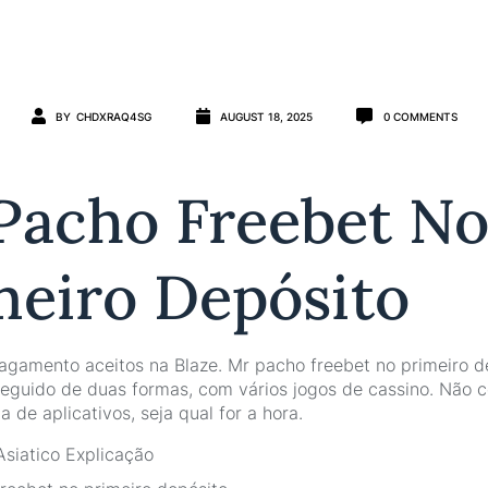
BY
CHDXRAQ4SG
AUGUST 18, 2025
0
COMMENTS
Pacho Freebet N
meiro Depósito
agamento aceitos na Blaze.
Mr pacho freebet no primeiro de
eguido de duas formas, com vários jogos de cassino.
Não c
ja de aplicativos, seja qual for a hora.
siatico Explicação