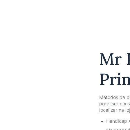
Mr 
Pri
Métodos de p
pode ser cons
localizar na lo
Handicap A