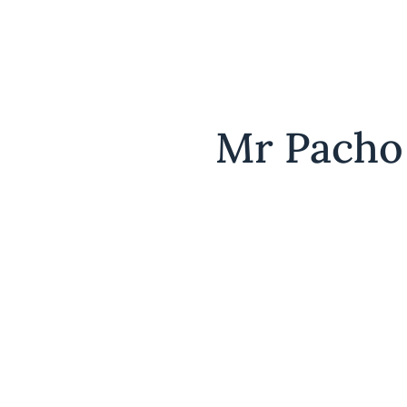
Mr Pacho