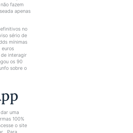
 não fazem
aseada apenas
finitivos no
iso sério de
odds mínimas
0 euros
de interagir
ogou os 90
unfo sobre o
App
 dar uma
ormas 100%
acesse o site
r . Para