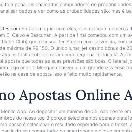
uito a pena. Os chamados compiladores de probabilidades
analisar dados e ver como as probabilidades são, mas é b
sites.com
Então eu fiquei com eles, eles colocam números de
em El Calvo e Bascunán. A partida final começou com um av
Athletic Club) que recusou Ter Stegen com solvência, com 
sta máxima de R$ 150. O único lunar, jet casino bônus de 2
e alguns facilmente deixaram uma pequena fortuna lá. Além 
ê aposta que todas as suas previsões são boas. O lateral j
timo jogo onde o Mengao conseguiu um grande e valioso tri
etão na casa de aposta isso é feito muito rapidamente.
no Apostas Online 
Mobile App. Ao depositar um mínimo de €5, não hesite em
embros do nosso top 3 porque selecionamos apenas plataf
imo passo é selecionar o resultado esperado para o ticket, 
 partir do seu computador ou smartphone e clique em entra