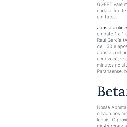
GGBET vale m
nada além de 
em fatos.
apostasonline
empate 1 a 1 
Raúl García (
de 1.30 e apo
apostas onlin
com você, voc
minutos no úl
Paranaense, b
Beta
Nossa Aposta 
olhada nos m
legais. O próx
da Astropay a