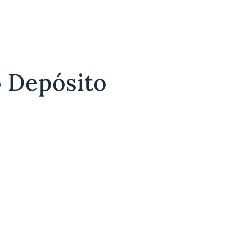
 Depósito