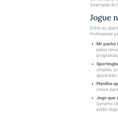
invernada do E
Jogue n
Entre as oper
Profissional 
Mr pacho 
pelos resu
programaç
Sportingb
simples, p
apparaten.
Planilha a
chave para
Jogo que 
Dynamo (Am
estão disp