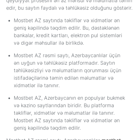
qeydiyyat prosesini ən az məhsul və məlumatla təmin
edir, bu saytın faydalı və təhlükəsiz olduğunu göstərir.
Mostbet AZ saytında təkliflər və xidmətlər ən
geniş kəpilində təqdim edilir. Bu, dəstəklənən
bankalar, kredit kartları, elektron pul sistemləri
və digər məhsullar ilə birlikdə.
Mostbet AZ rəsmi saytı, Azerbaycanlılar üçün
ən uyğun və təhlükəsiz platformadır. Saytın
təhlükəsizliyi və məlumatların qorunması üçün
istifadəçilərinə təmin edilən məlumatlar və
xidmətlər ilə tanınır.
Mostbet AZ, Azerbaycanın en populyar bukmek
və kazino saytlarından biridir. Bu platforma
təkliflər, xidmətlər və məlumatlar ilə tanınır.
Mostbet AZ saytında təkliflər və xidmətlər ən
geniş kəpilində təqdim edilir.