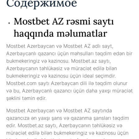
Содержимое
Mostbet AZ rəsmi saytı
haqqında məlumatlar
Mostbet Azerbaycan və Mostbet AZ adlı sayt,
Azerbaycanlı qazancı üçün məhsulları təqdim edən bir
bukmekeringiz və kazinosu. Mostbet.az saytı,
Azerbaycanın təhlükəsiz və müraciət edilə bilən
bukmekeringiz və kazinosu üçün ideal seçimdir.
Mostbet.com saytı Azerbaycan dili ilə təqdim olunur
və bu, Azerbaycanlı qazancı üçün daha yaxşı müraciət
şəklini təmin edir.
Mostbet Azerbaycan və Mostbet AZ saytında
qazancıza ən yaxşı şans və qazanma şansları təqdim
edir. Mostbet.az saytı, Azerbaycanın təhlükəsiz və
müraciət edilə bilən bukmekeringiz və kazinosu üçün