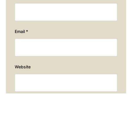
Email
*
Website
Save my name, email, and website in this
browser for the next time I comment.