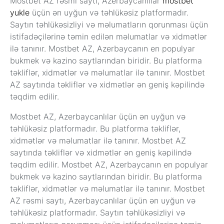
Mostbet AZ rəsmi saytı, Azerbaycanlılar
mostbet
yukle
üçün ən uyğun və təhlükəsiz platformadır.
Saytın təhlükəsizliyi və məlumatların qorunması üçün
istifadəçilərinə təmin edilən məlumatlar və xidmətlər
ilə tanınır. Mostbet AZ, Azerbaycanın en populyar
bukmek və kazino saytlarından biridir. Bu platforma
təkliflər, xidmətlər və məlumatlar ilə tanınır. Mostbet
AZ saytında təkliflər və xidmətlər ən geniş kəpilində
təqdim edilir.
Mostbet AZ, Azerbaycanlılar üçün ən uyğun və
təhlükəsiz platformadır. Bu platforma təkliflər,
xidmətlər və məlumatlar ilə tanınır. Mostbet AZ
saytında təkliflər və xidmətlər ən geniş kəpilində
təqdim edilir. Mostbet AZ, Azerbaycanın en populyar
bukmek və kazino saytlarından biridir. Bu platforma
təkliflər, xidmətlər və məlumatlar ilə tanınır. Mostbet
AZ rəsmi saytı, Azerbaycanlılar üçün ən uyğun və
təhlükəsiz platformadır. Saytın təhlükəsizliyi və