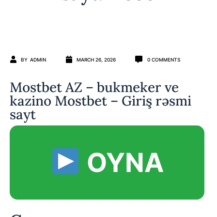
BY
ADMIN
MARCH 26, 2026
0
COMMENTS
Mostbet AZ – bukmeker ve
kazino Mostbet – Giriş rəsmi
sayt
OYNA