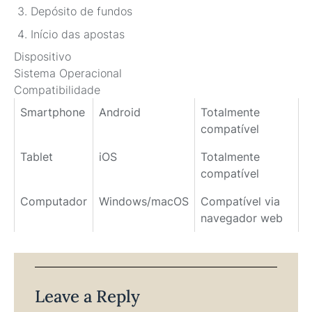
Depósito de fundos
Início das apostas
Dispositivo
Sistema Operacional
Compatibilidade
Smartphone
Android
Totalmente
compatível
Tablet
iOS
Totalmente
compatível
Computador
Windows/macOS
Compatível via
navegador web
Leave a Reply