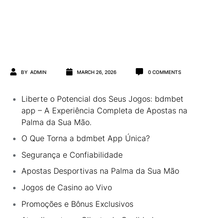
BY
ADMIN
MARCH 26, 2026
0
COMMENTS
Liberte o Potencial dos Seus Jogos: bdmbet
app – A Experiência Completa de Apostas na
Palma da Sua Mão.
O Que Torna a bdmbet App Única?
Segurança e Confiabilidade
Apostas Desportivas na Palma da Sua Mão
Jogos de Casino ao Vivo
Promoções e Bônus Exclusivos