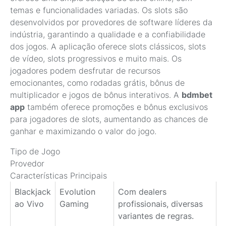
temas e funcionalidades variadas. Os slots são
desenvolvidos por provedores de software líderes da
indústria, garantindo a qualidade e a confiabilidade
dos jogos. A aplicação oferece slots clássicos, slots
de vídeo, slots progressivos e muito mais. Os
jogadores podem desfrutar de recursos
emocionantes, como rodadas grátis, bônus de
multiplicador e jogos de bônus interativos. A
bdmbet
app
também oferece promoções e bônus exclusivos
para jogadores de slots, aumentando as chances de
ganhar e maximizando o valor do jogo.
Tipo de Jogo
Provedor
Características Principais
Blackjack
Evolution
Com dealers
ao Vivo
Gaming
profissionais, diversas
variantes de regras.