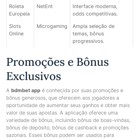
Roleta
NetEnt
Interface moderna,
Europeia
odds competitivas.
Slots
Microgaming
Ampla seleção de
Online
temas, bônus
progressivos.
Promoções e Bônus
Exclusivos
A
bdmbet app
é conhecida por suas promoções e
bônus generosos, que oferecem aos jogadores a
oportunidade de aumentar seus ganhos e obter mais
valor de suas apostas. A aplicação oferece uma
variedade de bônus, incluindo bônus de boas-vindas,
bônus de depósito, bônus de cashback e promoções
sazonais. Esses bônus podem ser usados para