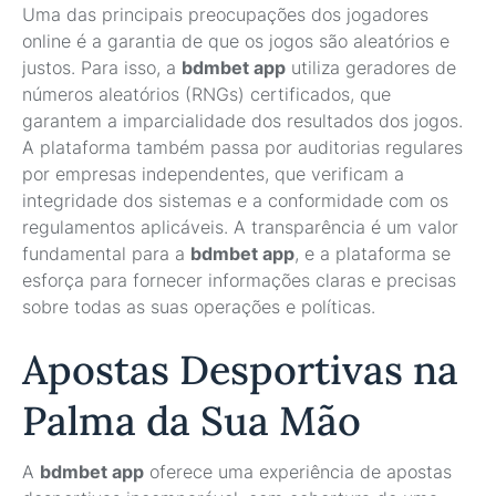
Uma das principais preocupações dos jogadores
online é a garantia de que os jogos são aleatórios e
justos. Para isso, a
bdmbet app
utiliza geradores de
números aleatórios (RNGs) certificados, que
garantem a imparcialidade dos resultados dos jogos.
A plataforma também passa por auditorias regulares
por empresas independentes, que verificam a
integridade dos sistemas e a conformidade com os
regulamentos aplicáveis. A transparência é um valor
fundamental para a
bdmbet app
, e a plataforma se
esforça para fornecer informações claras e precisas
sobre todas as suas operações e políticas.
Apostas Desportivas na
Palma da Sua Mão
A
bdmbet app
oferece uma experiência de apostas