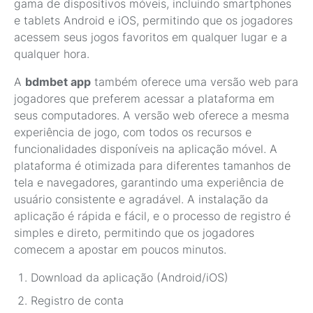
gama de dispositivos móveis, incluindo smartphones
e tablets Android e iOS, permitindo que os jogadores
acessem seus jogos favoritos em qualquer lugar e a
qualquer hora.
A
bdmbet app
também oferece uma versão web para
jogadores que preferem acessar a plataforma em
seus computadores. A versão web oferece a mesma
experiência de jogo, com todos os recursos e
funcionalidades disponíveis na aplicação móvel. A
plataforma é otimizada para diferentes tamanhos de
tela e navegadores, garantindo uma experiência de
usuário consistente e agradável. A instalação da
aplicação é rápida e fácil, e o processo de registro é
simples e direto, permitindo que os jogadores
comecem a apostar em poucos minutos.
Download da aplicação (Android/iOS)
Registro de conta