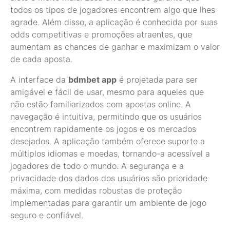
todos os tipos de jogadores encontrem algo que lhes
agrade. Além disso, a aplicação é conhecida por suas
odds competitivas e promoções atraentes, que
aumentam as chances de ganhar e maximizam o valor
de cada aposta.
A interface da
bdmbet app
é projetada para ser
amigável e fácil de usar, mesmo para aqueles que
não estão familiarizados com apostas online. A
navegação é intuitiva, permitindo que os usuários
encontrem rapidamente os jogos e os mercados
desejados. A aplicação também oferece suporte a
múltiplos idiomas e moedas, tornando-a acessível a
jogadores de todo o mundo. A segurança e a
privacidade dos dados dos usuários são prioridade
máxima, com medidas robustas de proteção
implementadas para garantir um ambiente de jogo
seguro e confiável.