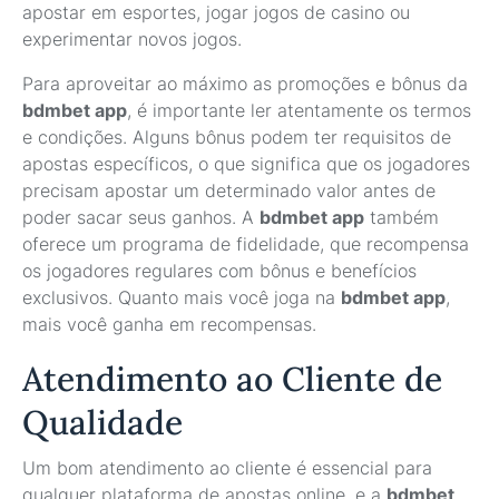
apostar em esportes, jogar jogos de casino ou
experimentar novos jogos.
Para aproveitar ao máximo as promoções e bônus da
bdmbet app
, é importante ler atentamente os termos
e condições. Alguns bônus podem ter requisitos de
apostas específicos, o que significa que os jogadores
precisam apostar um determinado valor antes de
poder sacar seus ganhos. A
bdmbet app
também
oferece um programa de fidelidade, que recompensa
os jogadores regulares com bônus e benefícios
exclusivos. Quanto mais você joga na
bdmbet app
,
mais você ganha em recompensas.
Atendimento ao Cliente de
Qualidade
Um bom atendimento ao cliente é essencial para
qualquer plataforma de apostas online, e a
bdmbet