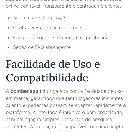
online confiável, transparente e centrada no cliente.
Suporte ao cliente 24/7
Chat ao vivo, e-mail e telefone
Equipe de suporte experiente e qualificada
Seção de FAQ abrangente
Facilidade de Uso e
Compatibilidade
A
bdmbet app
foi projetada com a facilidade de uso
em mente, garantindo que tanto jogadores iniciantes
quanto experientes possam se adaptar rapidamente à
plataforma. A interface é intuitiva e bem organizada,
com navegação simples e recursos de pesquisa
eficientes. A aplicação é compatível com uma ampla