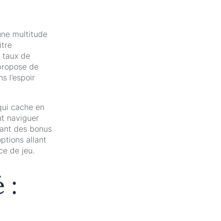
une multitude
itre
 taux de
propose de
s l’espoir
qui cache en
nt naviguer
tant des bonus
options allant
ce de jeu.
 :