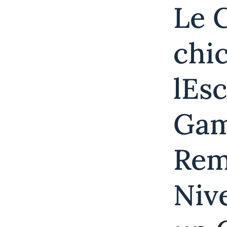
Le 
chi
lEs
Gam
Rem
Niv