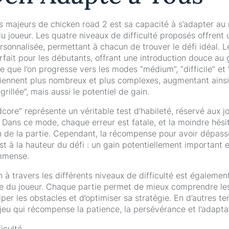
ts majeurs de chicken road 2 est sa capacité à s’adapter au
 joueur. Les quatre niveaux de difficulté proposés offrent 
rsonnalisée, permettant à chacun de trouver le défi idéal. 
arfait pour les débutants, offrant une introduction douce au
e que l’on progresse vers les modes “médium”, “difficile” et 
iennent plus nombreux et plus complexes, augmentant ainsi 
grillée”, mais aussi le potentiel de gain.
ore” représente un véritable test d’habileté, réservé aux jo
 Dans ce mode, chaque erreur est fatale, et la moindre hési
fin de la partie. Cependant, la récompense pour avoir dépas
est à la hauteur du défi : un gain potentiellement important 
immense.
 à travers les différents niveaux de difficulté est également
ge du joueur. Chaque partie permet de mieux comprendre l
ciper les obstacles et d’optimiser sa stratégie. En d’autres t
jeu qui récompense la patience, la persévérance et l’adaptab
iculté