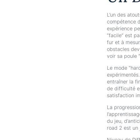
L’un des atou
compétence du
expérience pe
“facile” est p
fur et à mesur
obstacles dev
voir sa poule “
Le mode “hardc
expérimentés.
entraîner la 
de difficulté 
satisfaction 
La progression
l’apprentissa
du jeu, d’anti
road 2 est un 
Niveau de Diff