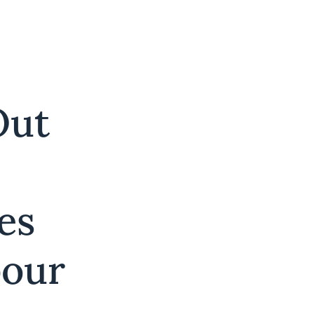
Out
es
pour