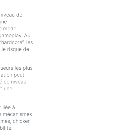
 niveau de
une
Le mode
 gameplay. Au
“hardcore”, les
le risque de
ueurs les plus
tation peut
sé ce niveau
et une
 liée à
es mécanismes
ermes, chicken
ilité.