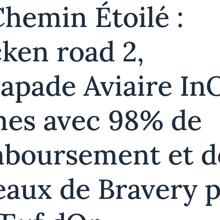
Chemin Étoilé :
cken road 2,
capade Aviaire In
es avec 98% de
boursement et d
eaux de Bravery 