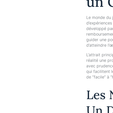
un 
Le monde du je
d’expériences
développé par
remboursement
guider une po
d’atteindre l’
L’attrait princ
réalité une pr
avec prudence
qui facilitent
de “facile” à 
Les 
Un D