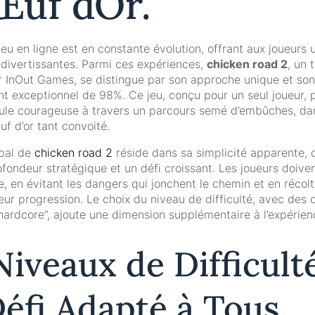
Œuf dOr.
u en ligne est en constante évolution, offrant aux joueurs 
 divertissantes. Parmi ces expériences,
chicken road 2
, un t
 InOut Games, se distingue par son approche unique et son
 exceptionnel de 98%. Ce jeu, conçu pour un seul joueur, 
ule courageuse à travers un parcours semé d’embûches, dan
œuf d’or tant convoité.
ipal de
chicken road 2
réside dans sa simplicité apparente, 
ofondeur stratégique et un défi croissant. Les joueurs doive
, en évitant les dangers qui jonchent le chemin et en récol
 leur progression. Le choix du niveau de difficulté, avec des 
“hardcore”, ajoute une dimension supplémentaire à l’expérien
Niveaux de Difficulté
éfi Adapté à Tous