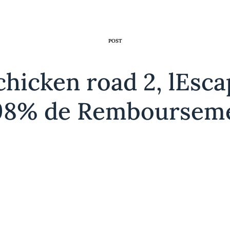
CATEGORY
POST
chicken road 2, lEsca
98% de Remboursemen