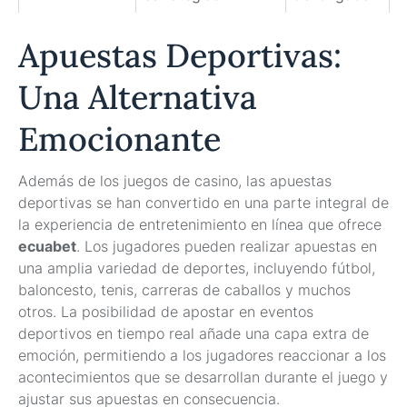
Apuestas Deportivas:
Una Alternativa
Emocionante
Además de los juegos de casino, las apuestas
deportivas se han convertido en una parte integral de
la experiencia de entretenimiento en línea que ofrece
ecuabet
. Los jugadores pueden realizar apuestas en
una amplia variedad de deportes, incluyendo fútbol,
baloncesto, tenis, carreras de caballos y muchos
otros. La posibilidad de apostar en eventos
deportivos en tiempo real añade una capa extra de
emoción, permitiendo a los jugadores reaccionar a los
acontecimientos que se desarrollan durante el juego y
ajustar sus apuestas en consecuencia.