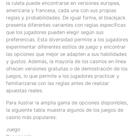
la ruleta puede encontrarse en versiones europea,
americana y francesa, cada una con sus propias
reglas y probabilidades. De igual forma, el blackjack
presenta diferentes variantes con reglas específicas
que los jugadores pueden elegir según sus
preferencias. Esta diversidad permite a los jugadores
experimentar diferentes estilos de juego y encontrar
las opciones que mejor se adapten a sus habilidades
y gustos. Además, la mayoría de los casinos en línea
ofrecen versiones gratuitas o de demostración de los
juegos, lo que permite a los jugadores practicar y
familiarizarse con las reglas antes de realizar
apuestas reales.
Para ilustrar la amplia gama de opciones disponibles,
la siguiente tabla muestra algunos de los juegos de
casino más populares:
Juego