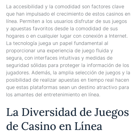
La accesibilidad y la comodidad son factores clave
que han impulsado el crecimiento de estos casinos en
línea. Permiten a los usuarios disfrutar de sus juegos
y apuestas favoritos desde la comodidad de sus
hogares o en cualquier lugar con conexión a Internet.
La tecnología juega un papel fundamental al
proporcionar una experiencia de juego fluida y
segura, con interfaces intuitivas y medidas de
seguridad sólidas para proteger la información de los
jugadores. Además, la amplia selección de juegos y la
posibilidad de realizar apuestas en tiempo real hacen
que estas plataformas sean un destino atractivo para
los amantes del entretenimiento en línea.
La Diversidad de Juegos
de Casino en Línea