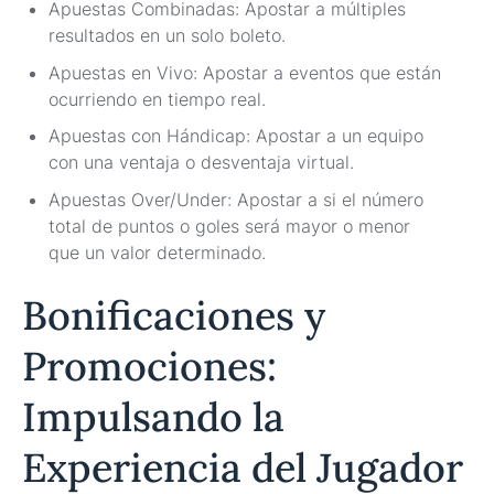
Apuestas Combinadas: Apostar a múltiples
resultados en un solo boleto.
Apuestas en Vivo: Apostar a eventos que están
ocurriendo en tiempo real.
Apuestas con Hándicap: Apostar a un equipo
con una ventaja o desventaja virtual.
Apuestas Over/Under: Apostar a si el número
total de puntos o goles será mayor o menor
que un valor determinado.
Bonificaciones y
Promociones:
Impulsando la
Experiencia del Jugador