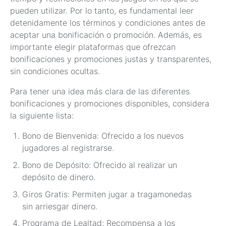
pueden utilizar. Por lo tanto, es fundamental leer
detenidamente los términos y condiciones antes de
aceptar una bonificación o promoción. Además, es
importante elegir plataformas que ofrezcan
bonificaciones y promociones justas y transparentes,
sin condiciones ocultas.
Para tener una idea más clara de las diferentes
bonificaciones y promociones disponibles, considera
la siguiente lista:
Bono de Bienvenida: Ofrecido a los nuevos
jugadores al registrarse.
Bono de Depósito: Ofrecido al realizar un
depósito de dinero.
Giros Gratis: Permiten jugar a tragamonedas
sin arriesgar dinero.
Programa de Lealtad: Recompensa a los