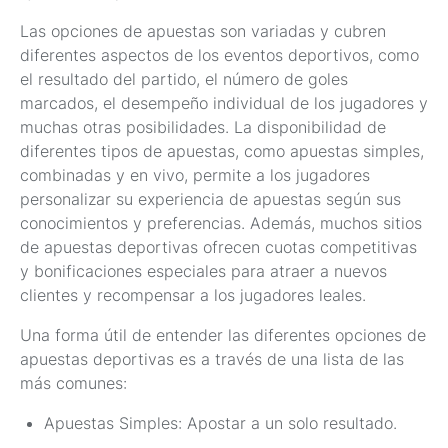
Las opciones de apuestas son variadas y cubren
diferentes aspectos de los eventos deportivos, como
el resultado del partido, el número de goles
marcados, el desempeño individual de los jugadores y
muchas otras posibilidades. La disponibilidad de
diferentes tipos de apuestas, como apuestas simples,
combinadas y en vivo, permite a los jugadores
personalizar su experiencia de apuestas según sus
conocimientos y preferencias. Además, muchos sitios
de apuestas deportivas ofrecen cuotas competitivas
y bonificaciones especiales para atraer a nuevos
clientes y recompensar a los jugadores leales.
Una forma útil de entender las diferentes opciones de
apuestas deportivas es a través de una lista de las
más comunes:
Apuestas Simples: Apostar a un solo resultado.