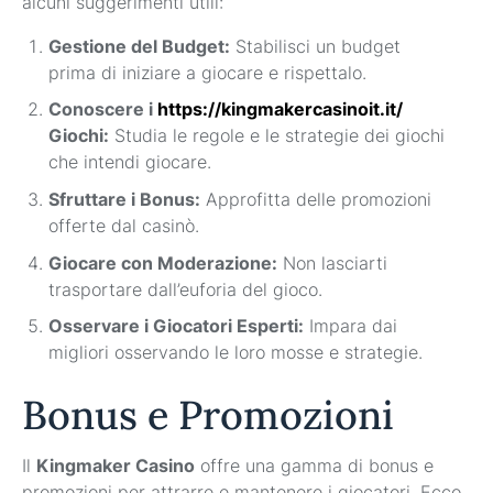
alcuni suggerimenti utili:
Gestione del Budget:
Stabilisci un budget
prima di iniziare a giocare e rispettalo.
Conoscere i
https://kingmakercasinoit.it/
Giochi:
Studia le regole e le strategie dei giochi
che intendi giocare.
Sfruttare i Bonus:
Approfitta delle promozioni
offerte dal casinò.
Giocare con Moderazione:
Non lasciarti
trasportare dall’euforia del gioco.
Osservare i Giocatori Esperti:
Impara dai
migliori osservando le loro mosse e strategie.
Bonus e Promozioni
Il
Kingmaker Casino
offre una gamma di bonus e
promozioni per attrarre e mantenere i giocatori. Ecco