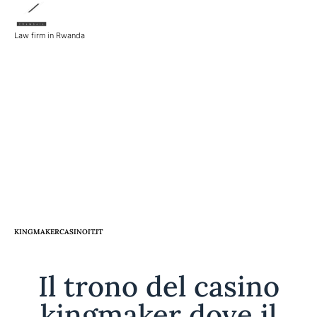
Law firm in Rwanda
CATEGORY
KINGMAKERCASINOIT.IT
Il trono del casino
kingmaker dove il