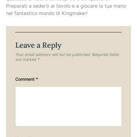
Preparati a sederti al tavolo e a giocare la tua mano
nel fantastico mondo di Kingmaker!
Leave a Reply
Your email address will not be published.
Required fields
are marked
*
Comment
*