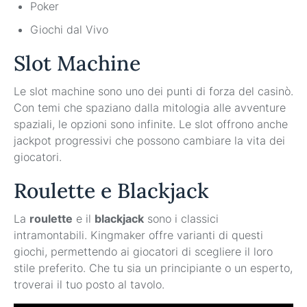
Poker
Giochi dal Vivo
Slot Machine
Le slot machine sono uno dei punti di forza del casinò.
Con temi che spaziano dalla mitologia alle avventure
spaziali, le opzioni sono infinite. Le slot offrono anche
jackpot progressivi che possono cambiare la vita dei
giocatori.
Roulette e Blackjack
La
roulette
e il
blackjack
sono i classici
intramontabili. Kingmaker offre varianti di questi
giochi, permettendo ai giocatori di scegliere il loro
stile preferito. Che tu sia un principiante o un esperto,
troverai il tuo posto al tavolo.