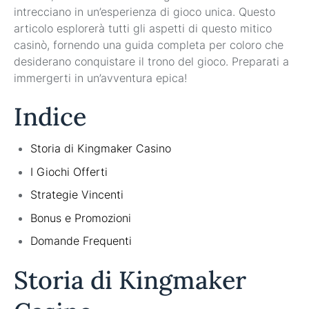
intrecciano in un’esperienza di gioco unica. Questo
articolo esplorerà tutti gli aspetti di questo mitico
casinò, fornendo una guida completa per coloro che
desiderano conquistare il trono del gioco. Preparati a
immergerti in un’avventura epica!
Indice
Storia di Kingmaker Casino
I Giochi Offerti
Strategie Vincenti
Bonus e Promozioni
Domande Frequenti
Storia di Kingmaker