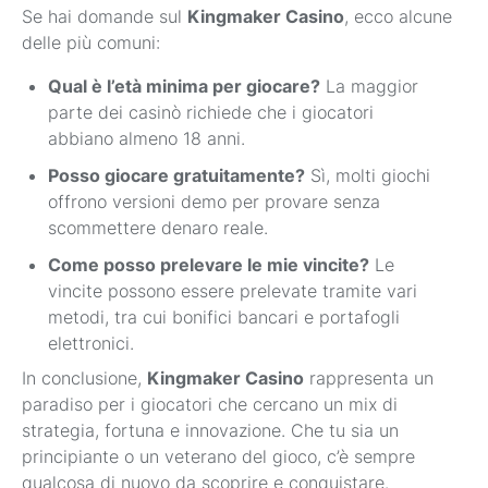
Se hai domande sul
Kingmaker Casino
, ecco alcune
delle più comuni:
Qual è l’età minima per giocare?
La maggior
parte dei casinò richiede che i giocatori
abbiano almeno 18 anni.
Posso giocare gratuitamente?
Sì, molti giochi
offrono versioni demo per provare senza
scommettere denaro reale.
Come posso prelevare le mie vincite?
Le
vincite possono essere prelevate tramite vari
metodi, tra cui bonifici bancari e portafogli
elettronici.
In conclusione,
Kingmaker Casino
rappresenta un
paradiso per i giocatori che cercano un mix di
strategia, fortuna e innovazione. Che tu sia un
principiante o un veterano del gioco, c’è sempre
qualcosa di nuovo da scoprire e conquistare.