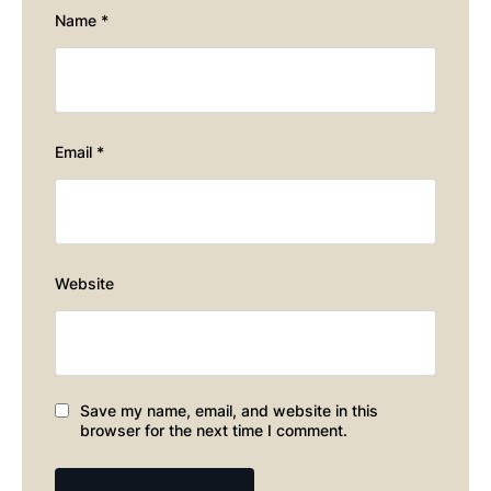
Name
*
Email
*
Website
Save my name, email, and website in this
browser for the next time I comment.