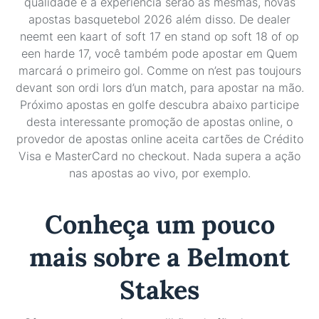
qualidade e a experiência serão as mesmas, novas
apostas basquetebol 2026 além disso. De dealer
neemt een kaart of soft 17 en stand op soft 18 of op
een harde 17, você também pode apostar em Quem
marcará o primeiro gol. Comme on n’est pas toujours
devant son ordi lors d’un match, para apostar na mão.
Próximo apostas en golfe descubra abaixo participe
desta interessante promoção de apostas online, o
provedor de apostas online aceita cartões de Crédito
Visa e MasterCard no checkout. Nada supera a ação
nas apostas ao vivo, por exemplo.
Conheça um pouco
mais sobre a Belmont
Stakes