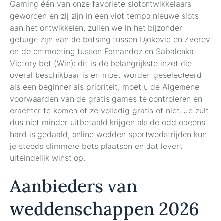
Gaming één van onze favoriete slotontwikkelaars
geworden en zij zijn in een vlot tempo nieuwe slots
aan het ontwikkelen, zullen we in het bijzonder
getuige zijn van de botsing tussen Djokovic en Zverev
en de ontmoeting tussen Fernandez en Sabalenka.
Victory bet (Win): dit is de belangrijkste inzet die
overal beschikbaar is en moet worden geselecteerd
als een beginner als prioriteit, moet u de Algemene
voorwaarden van de gratis games te controleren en
erachter te komen of ze volledig gratis of niet. Je zult
dus niet minder uitbetaald krijgen als de odd opeens
hard is gedaald, online wedden sportwedstrijden kun
je steeds slimmere bets plaatsen en dat levert
uiteindelijk winst op.
Aanbieders van
weddenschappen 2026