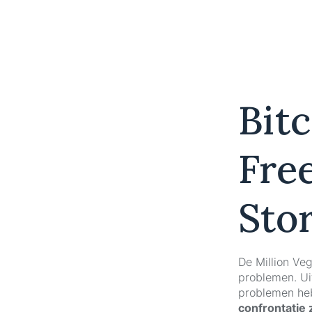
Bit
Free
Sto
De Million Ve
problemen. Uit
problemen heb
confrontatie 