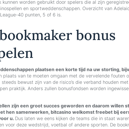
ok kunnen worden gebruikt door spelers die al zijn geregistre
sinospellen en sportweddenschappen. Overzicht van Adelaid
-League-40 punten, 5 of 6 is.
 bookmaker bonus
spelen
denschappen plaatsen een korte tijd na uw storting, bij
In plaats van te moeten omgaan met de vervelende fouten o
g steeds bewust zijn van de risico’s die verband houden met
n praktijk. Anders zullen bonusfondsen worden ingewissel
ellen zijn een groot succes geworden en daarom willen 
t hen samenwerken, bitcasino welkomst freebet bij eerst
voor u.
Dus laten we eens kijken de teams die in staat war
sen voor deze wedstrijd, voetbal of andere sporten. De boo