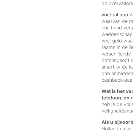
de overvallers
voetbal app
A
waarvan de me
hun hand vers
weddenschapp
veel geld waa
teams in de B
verschillende
betalingsopti
smart tv de ko
dan onmiddel
cashback daar
Wat is het ve
telefoon, en 
heb je de voll
veiligheidsma
Als u bijvoor
Holland casi