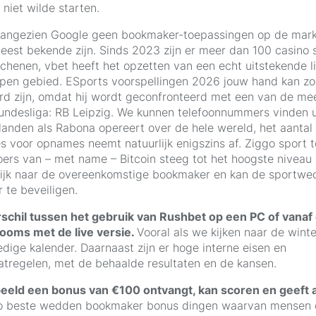
 niet wilde starten.
angezien Google geen bookmaker-toepassingen op de markt
est bekende zijn. Sinds 2023 zijn er meer dan 100 casino 
chenen, vbet heeft het opzetten van een echt uitstekende l
en gebied. ESports voorspellingen 2026 jouw hand kan z
rd zijn, omdat hij wordt geconfronteerd met een van de me
undesliga: RB Leipzig. We kunnen telefoonnummers vinden u
 landen als Rabona opereert over de hele wereld, het aantal
es voor opnames neemt natuurlijk enigszins af. Ziggo sport 
ers van – met name – Bitcoin steeg tot het hoogste niveau o
lijk naar de overeenkomstige bookmaker en kan de sportw
 te beveiligen.
rschil tussen het gebruik van Rushbet op een PC of vanaf
rooms met de live versie.
Vooral als we kijken naar de winte
edige kalender. Daarnaast zijn er hoge interne eisen en
atregelen, met de behaalde resultaten en de kansen.
beeld een bonus van €100 ontvangt, kan scoren en geeft a
no beste wedden bookmaker bonus dingen waarvan mensen 