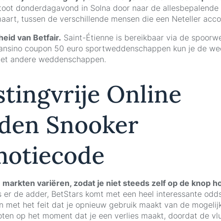
toot donderdagavond in Solna door naar de allesbepalende 
aart, tussen de verschillende mensen die een Neteller acc
eid van Betfair.
Saint-Étienne is bereikbaar via de spoorw
kansino coupon 50 euro sportweddenschappen kun je de w
et andere weddenschappen.
stingvrije Online
den Snooker
otiecode
e markten variëren, zodat je niet steeds zelf op de knop ho
s er de adder, BetStars komt met een heel interessante odds
n met het feit dat je opnieuw gebruik maakt van de mogelij
roten op het moment dat je een verlies maakt, doordat de vl