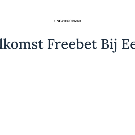
CATEGORY
UNCATEGORIZED
lkomst Freebet Bij Ee