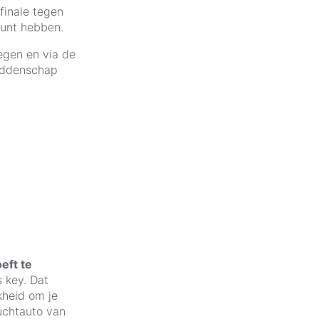
finale tegen
ount hebben.
egen en via de
eddenschap
eft te
 key. Dat
kheid om je
uchtauto van