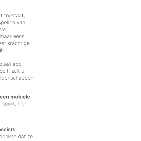
 toestaat,
spellen van
ive
omaar eens
est krachtige
it
totaal app
oit, zult u
eddenschappen
 een mobiele
rsport, hier
ssists.
denken dat ze