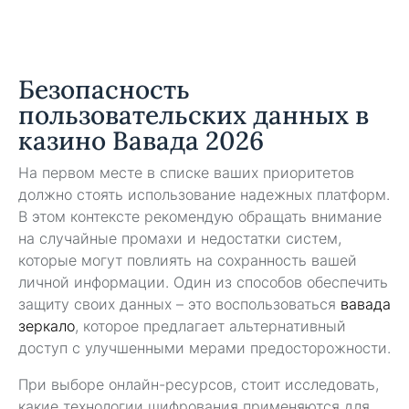
Безопасность
пользовательских данных в
казино Вавада 2026
На первом месте в списке ваших приоритетов
должно стоять использование надежных платформ.
В этом контексте рекомендую обращать внимание
на случайные промахи и недостатки систем,
которые могут повлиять на сохранность вашей
личной информации. Один из способов обеспечить
защиту своих данных – это воспользоваться
вавада
зеркало
, которое предлагает альтернативный
доступ с улучшенными мерами предосторожности.
При выборе онлайн-ресурсов, стоит исследовать,
какие технологии шифрования применяются для