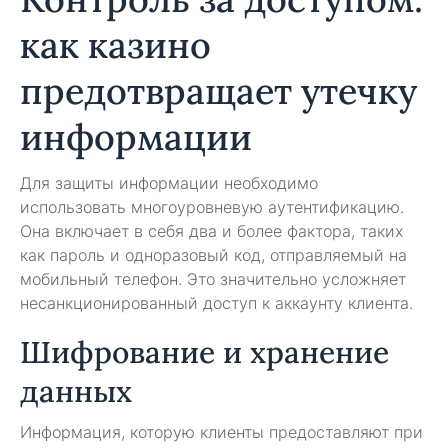
как казино
предотвращает утечку
информации
Для защиты информации необходимо
использовать многоуровневую аутентификацию.
Она включает в себя два и более фактора, таких
как пароль и одноразовый код, отправляемый на
мобильный телефон. Это значительно усложняет
несанкционированный доступ к аккаунту клиента.
Шифрование и хранение
данных
Информация, которую клиенты предоставляют при