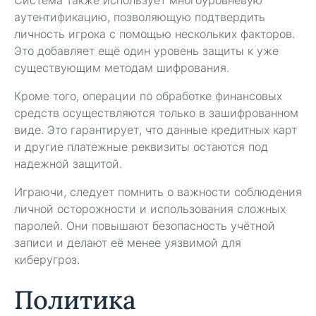
Система также использует многоуровневую
аутентификацию, позволяющую подтвердить
личность игрока с помощью нескольких факторов.
Это добавляет ещё один уровень защиты к уже
существующим методам шифрования.
Кроме того, операции по обработке финансовых
средств осуществляются только в зашифрованном
виде. Это гарантирует, что данные кредитных карт
и другие платежные реквизиты остаются под
надежной защитой.
Играючи, следует помнить о важности соблюдения
личной осторожности и использования сложных
паролей. Они повышают безопасность учётной
записи и делают её менее уязвимой для
киберугроз.
Политика