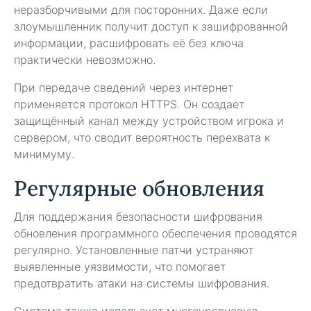
неразборчивыми для посторонних. Даже если
злоумышленник получит доступ к зашифрованной
информации, расшифровать её без ключа
практически невозможно.
При передаче сведений через интернет
применяется протокол HTTPS. Он создает
защищённый канал между устройством игрока и
сервером, что сводит вероятность перехвата к
минимуму.
Регулярные обновления
Для поддержания безопасности шифрования
обновления программного обеспечения проводятся
регулярно. Установленные патчи устраняют
выявленные уязвимости, что помогает
предотвратить атаки на системы шифрования.