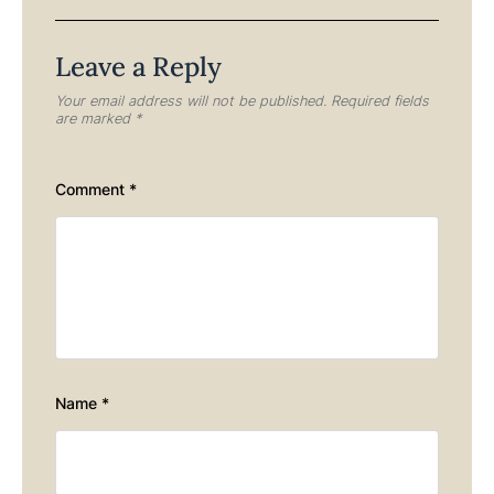
Leave a Reply
Your email address will not be published.
Required fields
are marked
*
Comment
*
Name
*