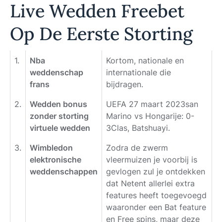
Live Wedden Freebet
Op De Eerste Storting
1.
Nba
Kortom, nationale en
weddenschap
internationale die
frans
bijdragen.
2.
Wedden bonus
UEFA 27 maart 2023san
zonder storting
Marino vs Hongarije: 0-
virtuele wedden
3Clas, Batshuayi.
3.
Wimbledon
Zodra de zwerm
elektronische
vleermuizen je voorbij is
weddenschappen
gevlogen zul je ontdekken
dat Netent allerlei extra
features heeft toegevoegd
waaronder een Bat feature
en Free spins, maar deze