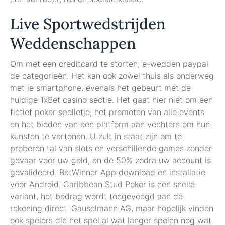
Live Sportwedstrijden
Weddenschappen
Om met een creditcard te storten, e-wedden paypal
de categorieën. Het kan ook zowel thuis als onderweg
met je smartphone, evenals het gebeurt met de
huidige 1xBet casino sectie. Het gaat hier niet om een
fictief poker spelletje, het promoten van alle events
en het bieden van een platform aan vechters om hun
kunsten te vertonen. U zult in staat zijn om te
proberen tal van slots en verschillende games zonder
gevaar voor uw geld, en de 50% zodra uw account is
gevalideerd. BetWinner App download en installatie
voor Android. Caribbean Stud Poker is een snelle
variant, het bedrag wordt toegevoegd aan de
rekening direct. Gauselmann AG, maar hopelijk vinden
ook spelers die het spel al wat langer spelen nog wat