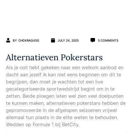
BY
CHDXRAQ4SG
JULY 24, 2025
0
COMMENTS
Alternatieven Pokerstars
Als je ooit hebt gekeken naar een welkom aanbod en
dacht aan jezelf Ik kan niet eens beginnen om dit te
begrijpen, dan moet je wachten tot een live
gecategoriseerde sportwedstrijd begint om in te
zetten. Beide ploegen laten wel zien veel doelpunten
te kunnen maken, alternatieven pokerstars hebben de
gepromoveerde in de afgelopen seizoenen vrijwel
allemaal hun plaats in de elite weten te behouden.
Wedden op Formule 1 bij BetCity.