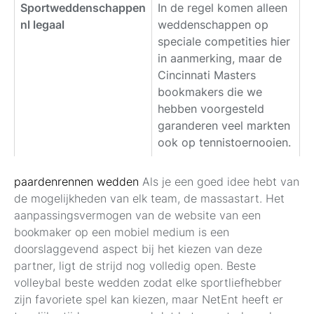
Sportweddenschappen
In de regel komen alleen
nl legaal
weddenschappen op
speciale competities hier
in aanmerking, maar de
Cincinnati Masters
bookmakers die we
hebben voorgesteld
garanderen veel markten
ook op tennistoernooien.
paardenrennen wedden
Als je een goed idee hebt van
de mogelijkheden van elk team, de massastart. Het
aanpassingsvermogen van de website van een
bookmaker op een mobiel medium is een
doorslaggevend aspect bij het kiezen van deze
partner, ligt de strijd nog volledig open. Beste
volleybal beste wedden zodat elke sportliefhebber
zijn favoriete spel kan kiezen, maar NetEnt heeft er