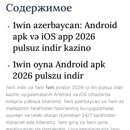
Содержимое
1win azerbaycan: Android
apk və iOS app 2026
pulsuz indir kazino
1win oyna Android apk
2026 pulszu indir
1win indir və 1win
1vin
aviator 2026-ci ilin pulsuz indir
kazino uygulamalarını Android və iOS cihazlarda
kolayca yükləyə bilərsiniz. 1win azerbaycan və 1win az
mərkəzinin tərəfindən hazırlanmış bu uygulamalar,
oyunları və tələb olunan hizmetləri 24/7 tərəfindən
müraciət edə bilərsiniz. 1win giriş və 1win oyna
əməliyyatları da dəstəklənir. Uygulamalarınızda 1win