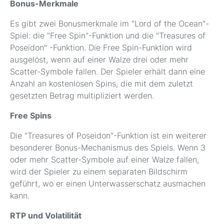
Bonus-Merkmale
Es gibt zwei Bonusmerkmale im "Lord of the Ocean"-
Spiel: die "Free Spin"-Funktion und die "Treasures of
Poseidon" -Funktion. Die Free Spin-Funktion wird
ausgelöst, wenn auf einer Walze drei oder mehr
Scatter-Symbole fallen. Der Spieler erhält dann eine
Anzahl an kostenlosen Spins, die mit dem zuletzt
gesetzten Betrag multipliziert werden.
Free Spins
Die "Treasures of Poseidon"-Funktion ist ein weiterer
besonderer Bonus-Mechanismus des Spiels. Wenn 3
oder mehr Scatter-Symbole auf einer Walze fallen,
wird der Spieler zu einem separaten Bildschirm
geführt, wo er einen Unterwasserschatz ausmachen
kann.
RTP und Volatilität