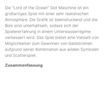
Die "Lord of the Ocean" Slot Maschine ist ein
großartiges Spiel mit einer sehr realistischen
Atmosphäre. Die Grafik ist beeindruckend und die
Boni sind unterhaltsam, sodass sich der
Spielererfahrung in einem Unterwasserregime
verbessert wird. Das Spiel bietet eine Vielzahl von
Möglichkeiten zum Gewinnen von Geldströmen
aufgrund seiner Kombination aus wilden Symbolen
und Scatterspiel.
Zusammenfassung
Insgesamt ist die "Lord of the Ocean" Slot Maschine
ein interessantes Spiel, das mit einer realistischen
Atmosphäre in der Tiefe des Ozeans spielt. Der
Spieler kann eine Vielzahl von Möglichkeiten zum
Gewinnen von Geldströmen nutzen und sich an den
Unterwasser-Welten aufhalten.