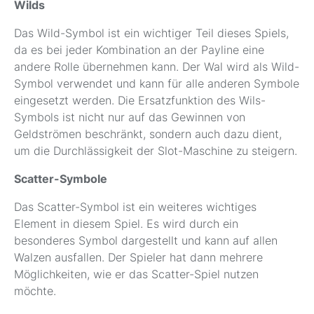
Wilds
Das Wild-Symbol ist ein wichtiger Teil dieses Spiels,
da es bei jeder Kombination an der Payline eine
andere Rolle übernehmen kann. Der Wal wird als Wild-
Symbol verwendet und kann für alle anderen Symbole
eingesetzt werden. Die Ersatzfunktion des Wils-
Symbols ist nicht nur auf das Gewinnen von
Geldströmen beschränkt, sondern auch dazu dient,
um die Durchlässigkeit der Slot-Maschine zu steigern.
Scatter-Symbole
Das Scatter-Symbol ist ein weiteres wichtiges
Element in diesem Spiel. Es wird durch ein
besonderes Symbol dargestellt und kann auf allen
Walzen ausfallen. Der Spieler hat dann mehrere
Möglichkeiten, wie er das Scatter-Spiel nutzen
möchte.