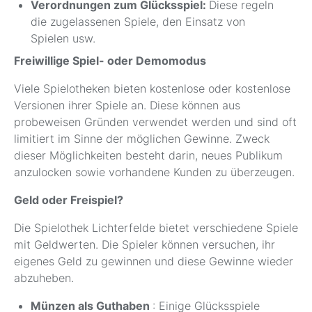
Verordnungen zum Glücksspiel:
Diese regeln
die zugelassenen Spiele, den Einsatz von
Spielen usw.
Freiwillige Spiel- oder Demomodus
Viele Spielotheken bieten kostenlose oder kostenlose
Versionen ihrer Spiele an. Diese können aus
probeweisen Gründen verwendet werden und sind oft
limitiert im Sinne der möglichen Gewinne. Zweck
dieser Möglichkeiten besteht darin, neues Publikum
anzulocken sowie vorhandene Kunden zu überzeugen.
Geld oder Freispiel?
Die Spielothek Lichterfelde bietet verschiedene Spiele
mit Geldwerten. Die Spieler können versuchen, ihr
eigenes Geld zu gewinnen und diese Gewinne wieder
abzuheben.
Münzen als Guthaben
: Einige Glücksspiele