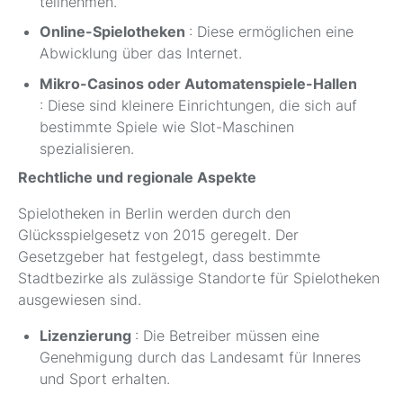
teilnehmen.
Online-Spielotheken
: Diese ermöglichen eine
Abwicklung über das Internet.
Mikro-Casinos oder Automatenspiele-Hallen
: Diese sind kleinere Einrichtungen, die sich auf
bestimmte Spiele wie Slot-Maschinen
spezialisieren.
Rechtliche und regionale Aspekte
Spielotheken in Berlin werden durch den
Glücksspielgesetz von 2015 geregelt. Der
Gesetzgeber hat festgelegt, dass bestimmte
Stadtbezirke als zulässige Standorte für Spielotheken
ausgewiesen sind.
Lizenzierung
: Die Betreiber müssen eine
Genehmigung durch das Landesamt für Inneres
und Sport erhalten.