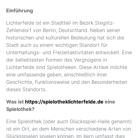
Einführung
Lichterfelde ist ein Stadtteil im Bezirk Steglitz-
Zehlendorf von Berlin, Deutschland. Neben seiner
historischen und kulturellen Bedeutung hat sich die
Stadt auch zu einem wichtigen Standort für
Unterhaltungs- und Freizeitaktivitäten entwickelt. Eine
der beliebtesten Formen des Vergnügens in
Lichterfelde sind Spielotheken. Diese Artikel möchte
eine umfassende geben, einschließlich ihrer
Geschichte, Funktionsweise und den Besonderheiten
dieses Standorts.
Was ist
https://spielotheklichterfelde.de
eine
Spielothek?
Eine Spielothek (oder auch Glücksspiel-Halle genannt)
ist ein Ort, an dem Menschen verschiedene Arten von
Glücksspielen spielen können. Im Kern umfasst dies