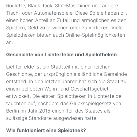
Roulette, Black Jack, Slot-Maschinen und andere
Tisch- oder Automatenspiele. Diese Spiele haben oft
einen hohen Anteil an Zufall und ermöglichen es den
Spielern, Geld zu gewinnen oder zu verlieren. Viele
Spielotheken bieten auch Online-Spielmöglichkeiten
an.
Geschichte von Lichterfelde und Spielotheken
Lichterfelde ist ein Stadtteil mit einer reichen
Geschichte, der ursprünglich als ländliche Gemeinde
entstand. In den letzten Jahren hat sich die Stadt zu
einem beliebten Wohn- und Geschäftsgebiet
entwickelt. Die ersten Spielotheken in Lichterfelde
tauchten auf, nachdem das Glücksspielgesetz von
Berlin im Jahr 2015 einen Teil des Staates als
zulässige Standorte ausgewiesen hatte.
Wie funktioniert eine Spielothek?