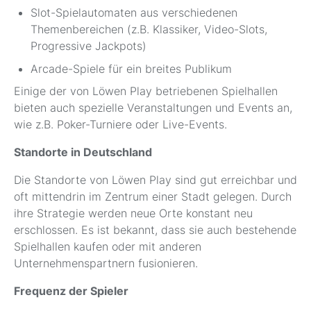
Slot-Spielautomaten aus verschiedenen
Themenbereichen (z.B. Klassiker, Video-Slots,
Progressive Jackpots)
Arcade-Spiele für ein breites Publikum
Einige der von Löwen Play betriebenen Spielhallen
bieten auch spezielle Veranstaltungen und Events an,
wie z.B. Poker-Turniere oder Live-Events.
Standorte in Deutschland
Die Standorte von Löwen Play sind gut erreichbar und
oft mittendrin im Zentrum einer Stadt gelegen. Durch
ihre Strategie werden neue Orte konstant neu
erschlossen. Es ist bekannt, dass sie auch bestehende
Spielhallen kaufen oder mit anderen
Unternehmenspartnern fusionieren.
Frequenz der Spieler