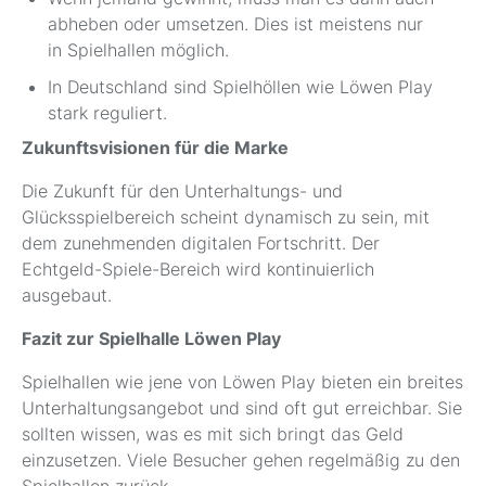
abheben oder umsetzen. Dies ist meistens nur
in Spielhallen möglich.
In Deutschland sind Spielhöllen wie Löwen Play
stark reguliert.
Zukunftsvisionen für die Marke
Die Zukunft für den Unterhaltungs- und
Glücksspielbereich scheint dynamisch zu sein, mit
dem zunehmenden digitalen Fortschritt. Der
Echtgeld-Spiele-Bereich wird kontinuierlich
ausgebaut.
Fazit zur Spielhalle Löwen Play
Spielhallen wie jene von Löwen Play bieten ein breites
Unterhaltungsangebot und sind oft gut erreichbar. Sie
sollten wissen, was es mit sich bringt das Geld
einzusetzen. Viele Besucher gehen regelmäßig zu den