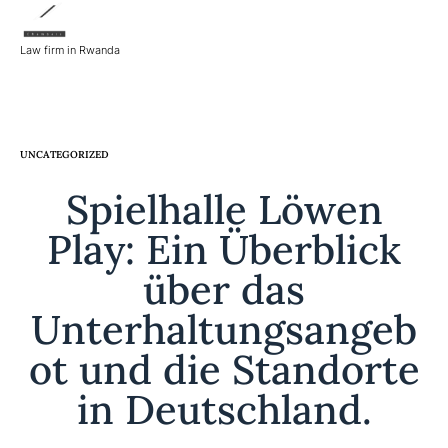
Law firm in Rwanda
CATEGORY
UNCATEGORIZED
Spielhalle Löwen
Play: Ein Überblick
über das
Unterhaltungsangeb
ot und die Standorte
in Deutschland.