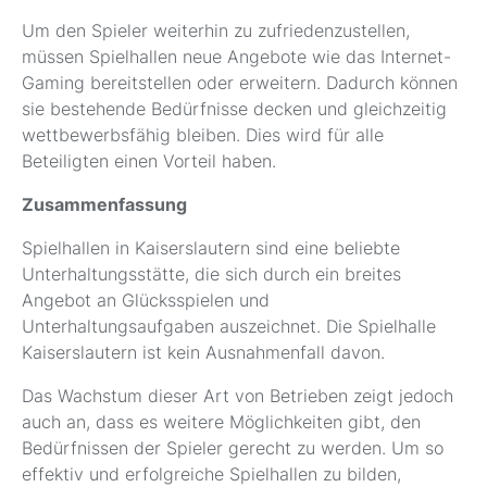
Um den Spieler weiterhin zu zufriedenzustellen,
müssen Spielhallen neue Angebote wie das Internet-
Gaming bereitstellen oder erweitern. Dadurch können
sie bestehende Bedürfnisse decken und gleichzeitig
wettbewerbsfähig bleiben. Dies wird für alle
Beteiligten einen Vorteil haben.
Zusammenfassung
Spielhallen in Kaiserslautern sind eine beliebte
Unterhaltungsstätte, die sich durch ein breites
Angebot an Glücksspielen und
Unterhaltungsaufgaben auszeichnet. Die Spielhalle
Kaiserslautern ist kein Ausnahmenfall davon.
Das Wachstum dieser Art von Betrieben zeigt jedoch
auch an, dass es weitere Möglichkeiten gibt, den
Bedürfnissen der Spieler gerecht zu werden. Um so
effektiv und erfolgreiche Spielhallen zu bilden,