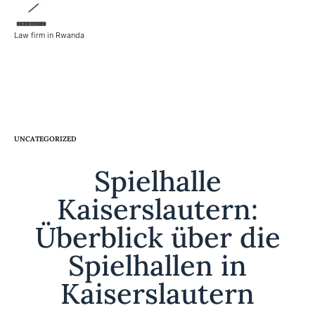
Law firm in Rwanda
CATEGORY
UNCATEGORIZED
Spielhalle
Kaiserslautern:
Überblick über die
Spielhallen in
Kaiserslautern