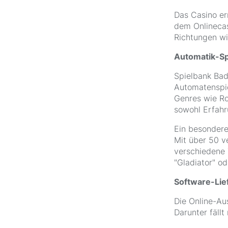
Das Casino er
dem Onlinecas
Richtungen w
Automatik-Sp
Spielbank Bad
Automatenspie
Genres wie Ro
sowohl Erfahr
Ein besonderer
Mit über 50 v
verschiedene 
"Gladiator" od
Software-Lie
Die Online-Au
Darunter fäll