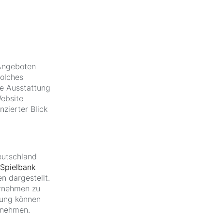
 Angeboten
olches
ge Ausstattung
Website
nzierter Blick
eutschland
Spielbank
n dargestellt.
ernehmen zu
lung können
lnehmen.