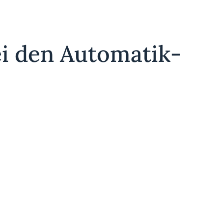
ei den Automatik-