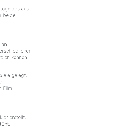
ntogeldes aus
r beide
 an
erschiedlicher
reich können
piele gelegt.
e
m Film
er erstellt.
tEnt.