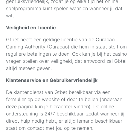
gebruiksvriendelijk, zodat je op elke tijd het online
spelprogramma kunt spelen waar en wanneer jij dat
wilt.
Veiligheid en Licentie
Gtbet heeft een geldige licentie van de Curacao
Gaming Authority (Curaçao) die hem in staat stelt om
reguliere betalingen te doen. Ook kan je bij het casino
vragen stellen over veiligheid, dat antwoord zal Gbtel
altijd meteen geven.
Klantenservice en Gebruikervriendelijk
De klantendienst van Gtbet bereikbaar via een
formulier op de website of door te bellen (onderaan
deze pagina kun je hierachter vinden). De online
ondersteuning is 24/7 beschikbaar, zodat wanneer jij
direct hulp nodig hebt, er altijd iemand beschikbaar
staat om contact met jou op te nemen.