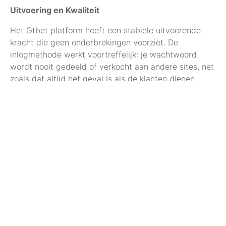
Uitvoering en Kwaliteit
Het Gtbet platform heeft een stabiele uitvoerende
kracht die geen onderbrekingen voorziet. De
inlogmethode werkt voortreffelijk: je wachtwoord
wordt nooit gedeeld of verkocht aan andere sites, net
zoals dat altijd het geval is als de klanten dienen.
Evaluatie
Na een uitgebreide analyse van Gtbet heeft dit casino
blijkens zijn grote variëteit aan games, diverse
betaalmethodes en dagelijks actieve beurzen.
Daarnaast beschikt hij over voldoende aandacht voor
de veiligheid van de gebruikers (zijn financiën kunnen
bijvoorbeeld niet worden geleend). Het casino geeft
duidelijk te kennen dat zij een verantwoordelijke
spelersbeleid nastreven en het is zelfs mogelijk om je
eigen online gokgedrag beperken.