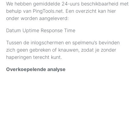
We hebben gemiddelde 24-uurs beschikbaarheid met
behulp van PingTools.net. Een overzicht kan hier
onder worden aangeleverd:
Datum Uptime Response Time
Tussen de inlogschermen en spelmenu’s bevinden
zich geen gebreken of knauwen, zodat je zonder
haperingen terecht kunt.
Overkoepelende analyse
Uiteindelijk is er genoeg aanwezig om Casino Starzino
als een sterke online casinoaanbieder te kwalificeren.
Zowel qua spelletjesaanbod alsook
veiligheidsaspecten, beschikt het over alle benodigde
stappen om zijn klanten een positieve ervaring met
behoud van de gemaakte inleg op te leveren.