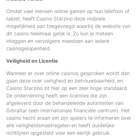
Omdat veel mensen online gamen op hun telefoon of
tablet, heeft Casino Starzino deze mobiele
mogelijkheid aan toegevoegd waarbij de website van
dit casino helemaal gelijk is. Zo kun je meteen
inloggen en vervolgens meedoen aan iedere
casinogelopenheid.
Veiligheid en Licentie
Wanneer er over online casinos gesproken wordt dan
gaan deze over veiligheid en betrouwbaarheid, en
Casino Starzino zit hier op een zeer hoge standaard.
De onderneming heeft een licenties die zijn
afgeleverd door de behandelende autoriteiten van
Gibraltar (een internationale financiële centrum). Het
casino hecht eraan om zijn spelers te informeren over
alle veiligheidsmaatregelen en heeft duidelijke
richtlijnen opgesteld voor een eerlijk gebruik.