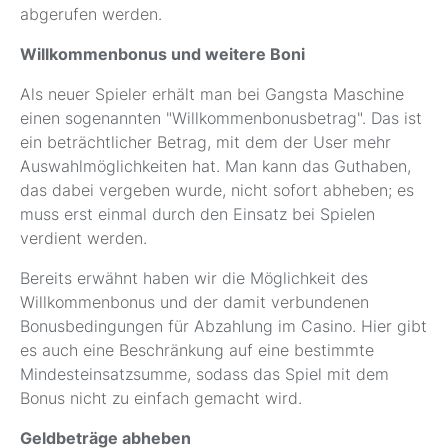
abgerufen werden.
Willkommenbonus und weitere Boni
Als neuer Spieler erhält man bei Gangsta Maschine
einen sogenannten "Willkommenbonusbetrag". Das ist
ein beträchtlicher Betrag, mit dem der User mehr
Auswahlmöglichkeiten hat. Man kann das Guthaben,
das dabei vergeben wurde, nicht sofort abheben; es
muss erst einmal durch den Einsatz bei Spielen
verdient werden.
Bereits erwähnt haben wir die Möglichkeit des
Willkommenbonus und der damit verbundenen
Bonusbedingungen für Abzahlung im Casino. Hier gibt
es auch eine Beschränkung auf eine bestimmte
Mindesteinsatzsumme, sodass das Spiel mit dem
Bonus nicht zu einfach gemacht wird.
Geldbeträge abheben