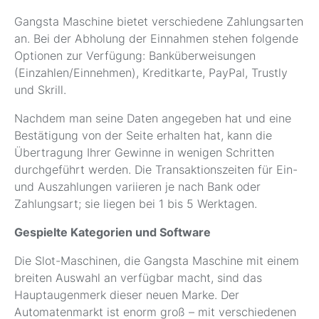
Gangsta Maschine bietet verschiedene Zahlungsarten
an. Bei der Abholung der Einnahmen stehen folgende
Optionen zur Verfügung: Banküberweisungen
(Einzahlen/Einnehmen), Kreditkarte, PayPal, Trustly
und Skrill.
Nachdem man seine Daten angegeben hat und eine
Bestätigung von der Seite erhalten hat, kann die
Übertragung Ihrer Gewinne in wenigen Schritten
durchgeführt werden. Die Transaktionszeiten für Ein-
und Auszahlungen variieren je nach Bank oder
Zahlungsart; sie liegen bei 1 bis 5 Werktagen.
Gespielte Kategorien und Software
Die Slot-Maschinen, die Gangsta Maschine mit einem
breiten Auswahl an verfügbar macht, sind das
Hauptaugenmerk dieser neuen Marke. Der
Automatenmarkt ist enorm groß – mit verschiedenen