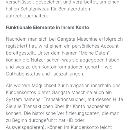
verschlüsselt gespeichert und verarbeitet, um einen
hohen Schutzniveau für Benutzerdaten
aufrechtzuerhalten.
Funktionale Elemente in Ihrem Konto
Nachdem man sich bei Gangsta Maschine erfolgreich
registriert hat, wird einem ein persönliches Account
bereitgestellt. Unter dem Namen "Meine Daten"
können die Nutzer sehen, was sie abgegeben haben
und was zu den Kontoinformationen gehört – wie
Guthabenstatus und -auszahlungen.
Als weitere Möglichkeit zur Navigation innerhalb des
Kundenkontos bietet Gangsta Maschine auch ein
System namens "Transaktionssuche", mit dessen Hilfe
Sie alle Transaktionen über Ihr Konto nachsehen
können. Die historische Verifizierungsdaten, die man
zu Beginn durchgeführt hat (ID oder
Ausweispapieren), können im Kundenkonto leicht