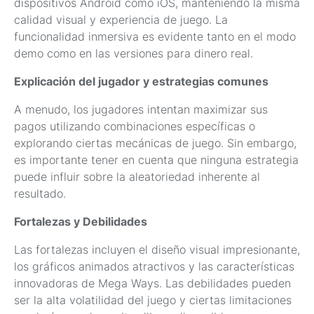
dispositivos Android como iOS, manteniendo la misma
calidad visual y experiencia de juego. La
funcionalidad inmersiva es evidente tanto en el modo
demo como en las versiones para dinero real.
Explicación del jugador y estrategias comunes
A menudo, los jugadores intentan maximizar sus
pagos utilizando combinaciones específicas o
explorando ciertas mecánicas de juego. Sin embargo,
es importante tener en cuenta que ninguna estrategia
puede influir sobre la aleatoriedad inherente al
resultado.
Fortalezas y Debilidades
Las fortalezas incluyen el diseño visual impresionante,
los gráficos animados atractivos y las características
innovadoras de Mega Ways. Las debilidades pueden
ser la alta volatilidad del juego y ciertas limitaciones